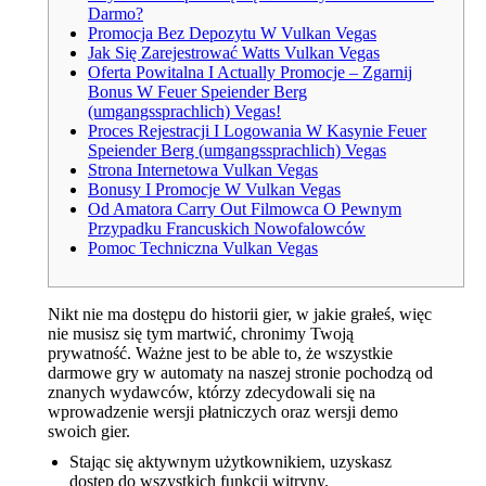
Darmo?
Promocja Bez Depozytu W Vulkan Vegas
Jak Się Zarejestrować Watts Vulkan Vegas
Oferta Powitalna I Actually Promocje – Zgarnij
Bonus W Feuer Speiender Berg
(umgangssprachlich) Vegas!
Proces Rejestracji I Logowania W Kasynie Feuer
Speiender Berg (umgangssprachlich) Vegas
Strona Internetowa Vulkan Vegas
Bonusy I Promocje W Vulkan Vegas
Od Amatora Carry Out Filmowca O Pewnym
Przypadku Francuskich Nowofalowców
Pomoc Techniczna Vulkan Vegas
Nikt nie ma dostępu do historii gier, w jakie grałeś, więc
nie musisz się tym martwić, chronimy Twoją
prywatność. Ważne jest to be able to, że wszystkie
darmowe gry w automaty na naszej stronie pochodzą od
znanych wydawców, którzy zdecydowali się na
wprowadzenie wersji płatniczych oraz wersji demo
swoich gier.
Stając się aktywnym użytkownikiem, uzyskasz
dostęp do wszystkich funkcji witryny.