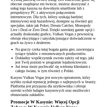
obecnie znajdujesz em świecie, możesz skorzystać z
usług tego kasyna na dowolnym smartfonie lub z
perspektywy PC z aktywnym połączeniem
internetowym. Dla tych, którzy szukają bardziej
intensywnej sesji hazardowej, dostępne są również gry
specjalne, takie jak Poker, Dream Catcher, Monopoly
Live i Deal or Zero Deal. Dzięki szerokiej gamie opcji i
actually doskonałej grafice, Vulkan Vegas z pewnością
oferuje ekscytujące i satysfakcjonujące doświadczenie w
grach na żywo z dealerem.
Na graczy czeka tutaj bogata gama gier, zawierająca
tysiące tytułów z renomowanych producentów.
Dokładny współczynnik zwrotu zależy od tego, jaki
jest Twój poziom w programie lojalnościowym.
Już teraz może pochwalić się wieloma klientami z
całego świata, w tym również z Polski.
Kasyno Vulkan Vegas jest nowym operatorem, który
szybko zyskał reputację jednego z najlepszych w branży.
Platforma jest przyjazna dla użytkownika i oferuje
szeroki wybór habgier kasynowych oraz możliwości
obstawiania zakładów.
Promocje W Kasynie: Więcej Opcji