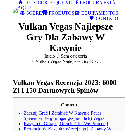
O OXICORTE QUE VOCÊ PROCURA ESTÁ
AQUI!
SOBRE
PRODUTOS
EQUIPAMENTOS
CONTATO
Vulkan Vegas Najlepsze
Gry Dla Zabawy W
Kasynie
Você está aqui:
Início
Sem categoria
Vulkan Vegas Najlepsze Gry Dla…
Vulkan Vegas Recenzja 2023: 6000
Zł I 150 Darmowych Spinów
Content
Zacznij Grać I Zarabiać W Kasynie Feuer
Speiender Berg (umgangssprachlich) Vegas
Kasyno O Gorącej Ofercie Gier We Promocji
Promocje W Kasynie: Więcej Opcji Zabawy W