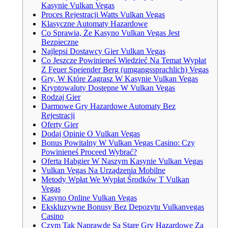
Kasynie Vulkan Vegas
Proces Rejestracji Watts Vulkan Vegas
Klasyczne Automaty Hazardowe
Co Sprawia, Że Kasyno Vulkan Vegas Jest
Bezpieczne
Najlepsi Dostawcy Gier Vulkan Vegas
Co Jeszcze Powinieneś Wiedzieć Na Temat Wypłat
Z Feuer Speiender Berg (umgangssprachlich) Vegas
Gry, W Które Zagrasz W Kasynie Vulkan Vegas
Kryptowaluty Dostępne W Vulkan Vegas
Rodzaj Gier
Darmowe Gry Hazardowe Automaty Bez
Rejestracji
Oferty Gier
Dodaj Opinie O Vulkan Vegas
Bonus Powitalny W Vulkan Vegas Casino: Czy
Powinieneś Proceed Wybrać?
Oferta Habgier W Naszym Kasynie Vulkan Vegas
Vulkan Vegas Na Urządzenia Mobilne
Metody Wpłat We Wypłat Środków T Vulkan
Vegas
Kasyno Online Vulkan Vegas
Ekskluzywne Bonusy Bez Depozytu Vulkanvegas
Casino
Czym Tak Naprawdę Są Stare Gry Hazardowe Za