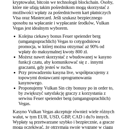
kryptowalut, bitcoin we technologii blockchain. Osoby,
które nie ufają takim pośrednikom mogą skorzystać z
możliwości wpłaty za pośrednictwem kart płatniczych
Visa oraz Mastercard. Jeśli szukasz bezpiecznego
sposobu na wpłacanie i wypłacanie środków, Vulkan
Vegas jest idealnym wyborem.
Kolejna ciekawy bonus Feuer speiender berg
(umgangssprachlich) Vegas to cotygodniowa
promocja, w której można otrzymać aż 90% od
wpłaty do maksymalnej kwoty 800 zł.
Możesz nawet skorzystać z wbudowanej w kasyno
funkcji czatu, aby komunikować się z . innymi
graczami, gdy jesteś w ruchu.
Przy prowadzeniu kasyna live, współpracujemy z
topowymi dostawcami oprogramowania
kasynowego.
Proponujemy Vulkan Sin city bonusy po in order to,
by zwiększyć satysfakcję graczy z korzystania z
serwisu Feuer speiender berg (umgangssprachlich)
Vegas.
Kasyno Vulkan Vegas akceptuje również wiele różnych
walut, w tym EUR, USD, GBP, CAD i du?o innych.
Wypłaty są przetwarzane szybko i bezpiecznie, a gracze
mogą oczekiwać, że otrzymają swoje wygrane w ciągu