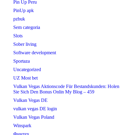
Pin Up Peru
PinUp apk
pzbuk
Sem categoria
Slots
Sober living
Software development
Sportaza
Uncategorized
UZ Most bet
Vulkan Vegas Aktionscode Für Bestandskunden: Holen
Sie Sich Den Bonus Onlin My Blog – 459
Vulkan Vegas DE
vulkan vegas DE login
Vulkan Vegas Poland
Winspark
Финтех