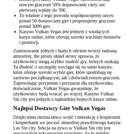
nowym graczom 50% dopasowanie carry out
pierwszej wpłaty do 50€.
To właśnie z tego powodu współpracujemy unces
ponad 50 dostawcami gier i proponujemy graczom
ponad 3000 gier.
Kasyno Vulkan Vegas jest jednym z wiodących
kasyn online, które oferują szeroki wachlarz bonusów
i promocji.
Zastosowanie żółtych i białych odcieni tworzy radosną
atmosferę, the prosty układ strony sprawia, że
użytkownicy mogą szybko znaleźć gry, których szukają.
Ta dbałość o szczegóły rozciąga się na samo kasyno,
które oferuje szeroki wybór gier, które spodobają się
zarówno początkującym, jak i doświadczonym graczom.
Zapewniając przyjemne i przyjazne dla użytkownika
doświadczenie, Vulkan Vegas gwarantuje, że
użytkownicy będą wracać po więcej. Kasyno Vulkan
Sin city jest jednym z najbardziej hojnych kasyn online.
Najlepsi Dostawcy Gier Vulkan Vegas
Dzięki temu można łatwo wejść t interakcję z krupierami
i krupierkami we poczuć atmosferę prawdziwego kasyna
Las Sin city. Sekcja na żywo w Vulkan Sin city jest
rzeczywiście sukcesywnie rozwijana. Są to między