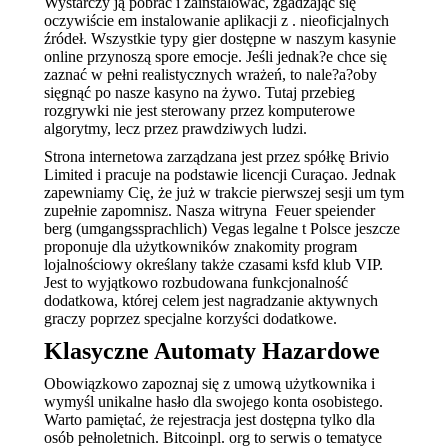
Wystarczy ją pobrać i zainstalować, zgadzając się
oczywiście em instalowanie aplikacji z . nieoficjalnych
źródeł. Wszystkie typy gier dostępne w naszym kasynie
online przynoszą spore emocje. Jeśli jednak?e chce się
zaznać w pełni realistycznych wrażeń, to nale?a?oby
sięgnąć po nasze kasyno na żywo. Tutaj przebieg
rozgrywki nie jest sterowany przez komputerowe
algorytmy, lecz przez prawdziwych ludzi.
Strona internetowa zarządzana jest przez spółkę Brivio
Limited i pracuje na podstawie licencji Curaçao. Jednak
zapewniamy Cię, że już w trakcie pierwszej sesji um tym
zupełnie zapomnisz. Nasza witryna Feuer speiender
berg (umgangssprachlich) Vegas legalne t Polsce jeszcze
proponuje dla użytkowników znakomity program
lojalnościowy określany także czasami ksfd klub VIP.
Jest to wyjątkowo rozbudowana funkcjonalność
dodatkowa, której celem jest nagradzanie aktywnych
graczy poprzez specjalne korzyści dodatkowe.
Klasyczne Automaty Hazardowe
Obowiązkowo zapoznaj się z umową użytkownika i
wymyśl unikalne hasło dla swojego konta osobistego.
Warto pamiętać, że rejestracja jest dostępna tylko dla
osób pełnoletnich. Bitcoinpl. org to serwis o tematyce