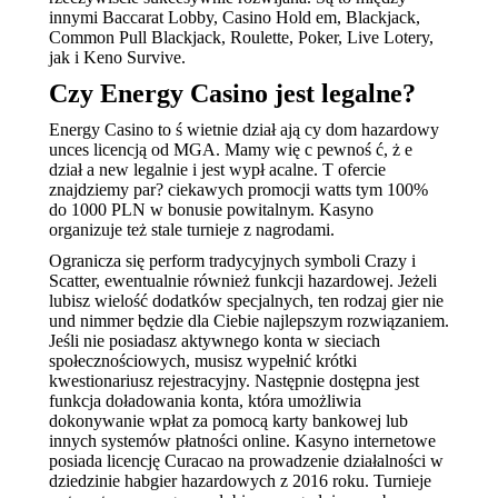
innymi Baccarat Lobby, Casino Hold em, Blackjack,
Common Pull Blackjack, Roulette, Poker, Live Lotery,
jak i Keno Survive.
Czy Energy Casino jest legalne?
Energy Casino to ś wietnie dział ają cy dom hazardowy
unces licencją od MGA. Mamy wię c pewnoś ć, ż e
dział a new legalnie i jest wypł acalne. T ofercie
znajdziemy par? ciekawych promocji watts tym 100%
do 1000 PLN w bonusie powitalnym. Kasyno
organizuje też stale turnieje z nagrodami.
Ogranicza się perform tradycyjnych symboli Crazy i
Scatter, ewentualnie również funkcji hazardowej. Jeżeli
lubisz wielość dodatków specjalnych, ten rodzaj gier nie
und nimmer będzie dla Ciebie najlepszym rozwiązaniem.
Jeśli nie posiadasz aktywnego konta w sieciach
społecznościowych, musisz wypełnić krótki
kwestionariusz rejestracyjny. Następnie dostępna jest
funkcja doładowania konta, która umożliwia
dokonywanie wpłat za pomocą karty bankowej lub
innych systemów płatności online. Kasyno internetowe
posiada licencję Curacao na prowadzenie działalności w
dziedzinie habgier hazardowych z 2016 roku. Turnieje