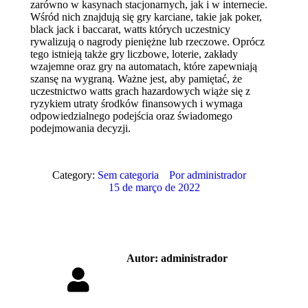
zarówno w kasynach stacjonarnych, jak i w internecie.
Wśród nich znajdują się gry karciane, takie jak poker,
black jack i baccarat, watts których uczestnicy
rywalizują o nagrody pieniężne lub rzeczowe. Oprócz
tego istnieją także gry liczbowe, loterie, zakłady
wzajemne oraz gry na automatach, które zapewniają
szansę na wygraną. Ważne jest, aby pamiętać, że
uczestnictwo watts grach hazardowych wiąże się z
ryzykiem utraty środków finansowych i wymaga
odpowiedzialnego podejścia oraz świadomego
podejmowania decyzji.
Category:
Sem categoria
Por
administrador
15 de março de 2022
Autor:
administrador