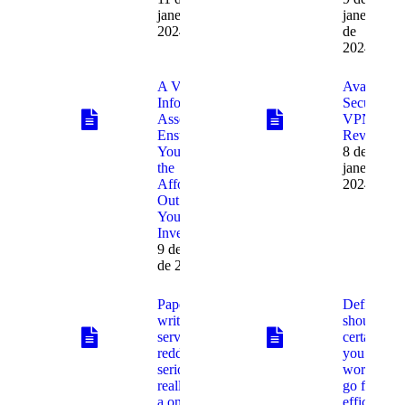
janeiro de
janeiro
2024
de
2024
A Virtual
Avast
Info Room
SecureLin
Assessment
VPN
Ensures
Review
You Get
8 de
the
janeiro de
Affordable
2024
Out of
Your
Investment
9 de janeiro
de 2024
Paper
Definitely
writing
should
service
certainly
reddit
you be
seriously
working to
really is
go for a
a on-line
efficient