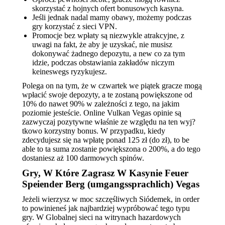
skorzystać z hojnych ofert bonusowych kasyna.
Jeśli jednak nadal mamy obawy, możemy podczas
gry korzystać z sieci VPN.
Promocje bez wpłaty są niezwykle atrakcyjne, z
uwagi na fakt, że aby je uzyskać, nie musisz
dokonywać żadnego depozytu, a new co za tym
idzie, podczas obstawiania zakładów niczym
keineswegs ryzykujesz.
Polega on na tym, że w czwartek we piątek gracze mogą
wpłacić swoje depozyty, a te zostaną powiększone od
10% do nawet 90% w zależności z tego, na jakim
poziomie jesteście. Online Vulkan Vegas opinie są
zazwyczaj pozytywne właśnie ze względu na ten wyj?
tkowo korzystny bonus. W przypadku, kiedy
zdecydujesz się na wpłatę ponad 125 zł (do zł), to be
able to ta suma zostanie powiększona o 200%, a do tego
dostaniesz aż 100 darmowych spinów.
Gry, W Które Zagrasz W Kasynie Feuer
Speiender Berg (umgangssprachlich) Vegas
Jeżeli wierzysz w moc szczęśliwych Siódemek, in order
to powinieneś jak najbardziej wypróbować tego typu
gry. W Globalnej sieci na witrynach hazardowych