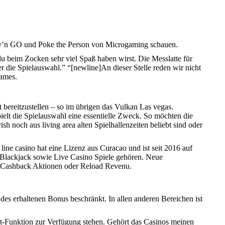
Play’n GO und Poke the Person von Microgaming schauen.
du beim Zocken sehr viel Spaß haben wirst. Die Messlatte für
ter die Spielauswahl.” “[newline]An dieser Stelle reden wir nicht
Games.
 bereitzustellen – so im übrigen das Vulkan Las vegas.
pielt die Spielauswahl eine essentielle Zweck. So möchten die
h noch aus living area alten Spielhallenzeiten beliebt sind oder
ne casino hat eine Lizenz aus Curacao und ist seit 2016 auf
 Blackjack sowie Live Casino Spiele gehören. Neue
e Cashback Aktionen oder Reload Revenu.
es erhaltenen Bonus beschränkt. In allen anderen Bereichen ist
pot-Funktion zur Verfügung stehen. Gehört das Casinos meinen