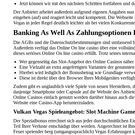
Jetzt können wir mit den nächsten Schritten fortfahren und 
Der Anbieter arbeitet außerdem aufgrund eigenen Angaben nun a
eingehen (auf) und reagiert leicht und kompetent. Die Webseite 
Vegas in jeder Regel deutlich leichter als bei vielen Konkurrente
Banking As Well As Zahlungsoptionen 
Die AGBs und die Datenschutzbestimmungen sind umfassend bei d
Außerdem verfügt das Online On line casino über eine vollständ
dieses seriöses Online On line casino erfüllt. Trotz seines int
Wer gegenseitig das Slot-Angebot des Online Casinos näher an
Eine Vielzahl an extra angefertigten Varianten der genannten 
Hierbei wird lediglich der Bonusbetrag wie Grundlage verw
Diese ist direkt über den Browser Ihres Mobilgerätes verfüg
Zudem gibt es unglaublich viele Spiele von neuen Herstellern, d
dasjenige Smartphone oder Capsule auf die Website des Anbieters
Online Casinos einfach genutzt werden darüber hinaus auch die
Website eine Casino-App herunterzuladen.
Vulkan Vegas Spieleangebot: Slot Machine Game
Der Spezialbonus errechnet sich aus jeder durchschnittlichen Ei
Teil Ihrer Verluste entschädigt über werden. Angerechnet ist Ih
Feuer speiender berg (umgangssprachlich) Vegas Erfahrungen 