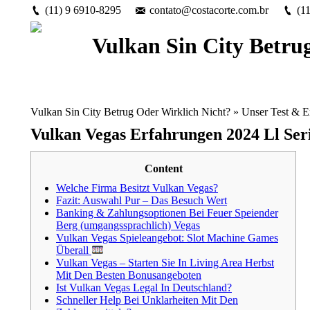
(11) 9 6910-8295
contato@costacorte.com.br
(1
Vulkan Sin City Betru
Vulkan Sin City Betrug Oder Wirklich Nicht? » Unser Test & 
Vulkan Vegas Erfahrungen 2024 Ll Ser
Content
Welche Firma Besitzt Vulkan Vegas?
Fazit: Auswahl Pur – Das Besuch Wert
Banking & Zahlungsoptionen Bei Feuer Speiender
Berg (umgangssprachlich) Vegas
Vulkan Vegas Spieleangebot: Slot Machine Games
Überall
Vulkan Vegas – Starten Sie In Living Area Herbst
Mit Den Besten Bonusangeboten
Ist Vulkan Vegas Legal In Deutschland?
Schneller Help Bei Unklarheiten Mit Den