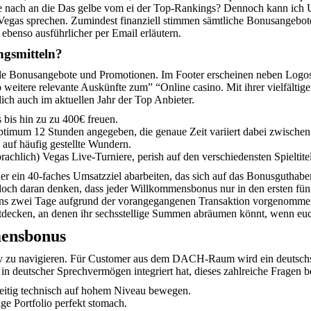
je nach an die Das gelbe vom ei der Top-Rankings? Dennoch kann ich
Vegas sprechen. Zumindest finanziell stimmen sämtliche Bonusangebote
benso ausführlicher per Email erläutern.
ngsmitteln?
tuelle Bonusangebote und Promotionen. Im Footer erscheinen neben Logo
eitere relevante Auskünfte zum” “Online casino. Mit ihrer vielfältige
lich auch im aktuellen Jahr der Top Anbieter.
 bis hin zu zu 400€ freuen.
ptimum 12 Stunden angegeben, die genaue Zeit variiert dabei zwischen
auf häufig gestellte Wundern.
chlich) Vegas Live-Turniere, perish auf den verschiedensten Spieltit
r ein 40-faches Umsatzziel abarbeiten, das sich auf das Bonusguthaben
edoch daran denken, dass jeder Willkommensbonus nur in den ersten fün
tens zwei Tage aufgrund der vorangegangenen Transaktion vorgenommen
entdecken, an denen ihr sechsstellige Summen abräumen könnt, wenn euc
mensbonus
uitiv zu navigieren. Für Customer aus dem DACH-Raum wird ein deutsch
 deutscher Sprechvermögen integriert hat, dieses zahlreiche Fragen b
nseitig technisch auf hohem Niveau bewegen.
ige Portfolio perfekt stomach.