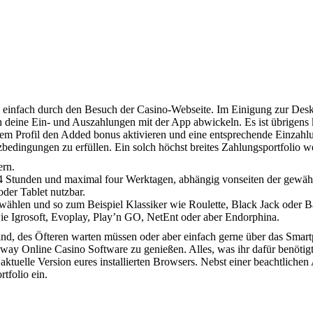
ad einfach durch den Besuch der Casino-Webseite. Im Einigung zur Desk
ch deine Ein- und Auszahlungen mit der App abwickeln. Es ist übrigen
m Profil den Added bonus aktivieren und eine entsprechende Einzahlu
ingungen zu erfüllen. Ein solch höchst breites Zahlungsportfolio werd
ern.
4 Stunden und maximal four Werktagen, abhängig vonseiten der gewähl
der Tablet nutzbar.
 wählen und so zum Beispiel Klassiker wie Roulette, Black Jack oder Ba
e Igrosoft, Evoplay, Play’n GO, NetEnt oder aber Endorphina.
s sind, des Öfteren warten müssen oder aber einfach gerne über das Smar
away Online Casino Software zu genießen. Alles, was ihr dafür benötigt
tuelle Version eures installierten Browsers. Nebst einer beachtlichen
tfolio ein.