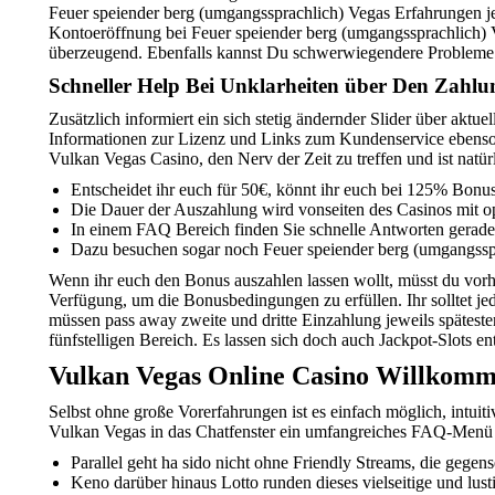
Feuer speiender berg (umgangssprachlich) Vegas Erfahrungen 
Kontoeröffnung bei Feuer speiender berg (umgangssprachlich) 
überzeugend. Ebenfalls kannst Du schwerwiegendere Probleme e
Schneller Help Bei Unklarheiten über Den Zahlu
Zusätzlich informiert ein sich stetig ändernder Slider über ak
Informationen zur Lizenz und Links zum Kundenservice ebenso w
Vulkan Vegas Casino, den Nerv der Zeit zu treffen und ist natür
Entscheidet ihr euch für 50€, könnt ihr euch bei 125% Bonus
Die Dauer der Auszahlung wird vonseiten des Casinos mit o
In einem FAQ Bereich finden Sie schnelle Antworten gerade 
Dazu besuchen sogar noch Feuer speiender berg (umgangsspra
Wenn ihr euch den Bonus auszahlen lassen wollt, müsst du vorhe
Verfügung, um die Bonusbedingungen zu erfüllen. Ihr solltet j
müssen pass away zweite und dritte Einzahlung jeweils spätes
fünfstelligen Bereich. Es lassen sich doch auch Jackpot-Slots 
Vulkan Vegas Online Casino Willkom
Selbst ohne große Vorerfahrungen ist es einfach möglich, int
Vulkan Vegas in das Chatfenster ein umfangreiches FAQ-Menü in
Parallel geht ha sido nicht ohne Friendly Streams, die gege
Keno darüber hinaus Lotto runden dieses vielseitige und lust