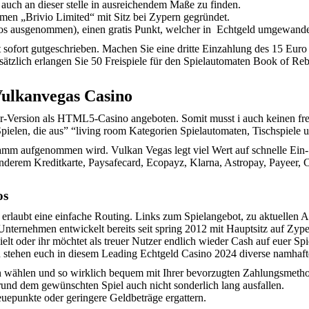
 auch an dieser stelle in ausreichendem Maße zu finden.
n „Brivio Limited“ mit Sitz bei Zypern gegründet.
inos ausgenommen), einen gratis Punkt, welcher in Echtgeld umgewand
sofort gutgeschrieben. Machen Sie eine dritte Einzahlung des 15 Euro
zlich erlangen Sie 50 Freispiele für den Spielautomaten Book of Rebi
Vulkanvegas Casino
r-Version als HTML5-Casino angeboten. Somit musst i auch keinen fre
Spielen, die aus” “living room Kategorien Spielautomaten, Tischspiele
gramm aufgenommen wird. Vulkan Vegas legt viel Wert auf schnelle Ein-
erem Kreditkarte, Paysafecard, Ecopayz, Klarna, Astropay, Payeer, Ca
.
os
d erlaubt eine einfache Routing. Links zum Spielangebot, zu aktuellen
 Unternehmen entwickelt bereits seit spring 2012 mit Hauptsitz auf Zyp
t oder ihr möchtet als treuer Nutzer endlich wieder Cash auf euer Spi
ion stehen euch in diesem Leading Echtgeld Casino 2024 diverse namhaf
n wählen und so wirklich bequem mit Ihrer bevorzugten Zahlungsmeth
rund dem gewünschten Spiel auch nicht sonderlich lang ausfallen.
uepunkte oder geringere Geldbeträge ergattern.