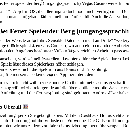
das Feuer speiender berg (umgangssprachlich) Vegas Casino weiterhin a
n” “1 App für iOS, die allerdings aktuell noch nicht verfügbar ist. 
ist stomach aufgebaut, lädt schnell und läuft stabil. Auch die Auszahl
n.
Bei Feuer Speiender Berg (umgangssprachli
er Website aufgeführt. Sensible Daten sein nicht an Dritte” “weiter
ige Glücksspiel-Lizenz aus Curacao, wo auch ein paar andere Anbieter 
ernationalen Angebots head wear Vulkan Vegas reichlich Arbeit in pass a
schaut, wird schnell feststellen, dass hier zahlreiche Spiele durch Ja
Spiele lässt dieses Spielerherz höher schlagen.
endet sowie nicht die Spektrum aus Bonus und Einzahlung.
bar, Sie müssen also keine eigene App herunterladen.
ie es noch nicht within viele andere On the internet Casinos geschafft
 zugreift, wird direkt gerade auf die übersichtliche mobile Website w
 Aufteilung und die Course-plotting sind gelungen. Android-User haben
s Überall
nzahlung, perish Sie getätigt haben. Mit dem Cashback Bonus steht allen
nen der Procuring auf die Verluste der Vorwoche. Die Gutschrift findet
konnten wir uns zudem von fairen Umsatzbedingungen überzeugen. Bon