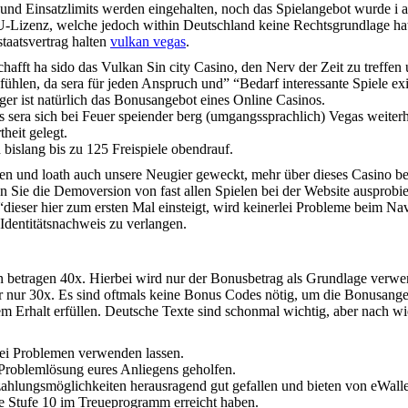
 und Einsatzlimits werden eingehalten, noch das Spielangebot wurde 
EU-Lizenz, welche jedoch within Deutschland keine Rechtsgrundlage ha
taatsvertrag halten
vulkan vegas
.
afft ha sido das Vulkan Sin city Casino, den Nerv der Zeit zu treffen u
hlen, da sera für jeden Anspruch und” “Bedarf interessante Spiele exis
ger ist natürlich das Bonusangebot eines Online Casinos.
sera sich bei Feuer speiender berg (umgangssprachlich) Vegas weiterhi
heit gelegt.
h bislang bis zu 125 Freispiele obendrauf.
chen und loath auch unsere Neugier geweckt, mehr über dieses Casino 
 Sie die Demoversion von fast allen Spielen bei der Website ausprobie
 “dieser hier zum ersten Mal einsteigt, wird keinerlei Probleme beim Na
Identitätsnachweis zu verlangen.
betragen 40x. Hierbei wird nur der Bonusbetrag als Grundlage verwend
 nur 30x. Es sind oftmals keine Bonus Codes nötig, um die Bonusange
 Erhalt erfüllen. Deutsche Texte sind schonmal wichtig, aber nach wie
bei Problemen verwenden lassen.
 Problemlösung eures Anliegens geholfen.
zahlungsmöglichkeiten herausragend gut gefallen und bieten von eWallet
e Stufe 10 im Treueprogramm erreicht haben.