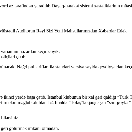
.az tərəfindən yaradılıb Dayaq-hərəkət sistemi xəstəliklərinin müasir
 Müstəqil Auditorun Rəyi Sizi Yeni Məhsullarımızdan Xəbərdar Edək
 variantını nəzərdən keçirəcəyik.
lçiləri çıxıb.
ünəcək. Nağd pul tarifləri ilə standart versiya saytda qeydiyyatdan ke
 ikinci yerdə başa çatıb. İstanbul klubunun bir xal geri qaldığı “Tü
yetirmələri məğlub olublar. 1/4 finalda “Tofaş”la qarşılaşan “sarı-göylə
bilərsiniz.
rı geri götürmək imkanı olmadan.