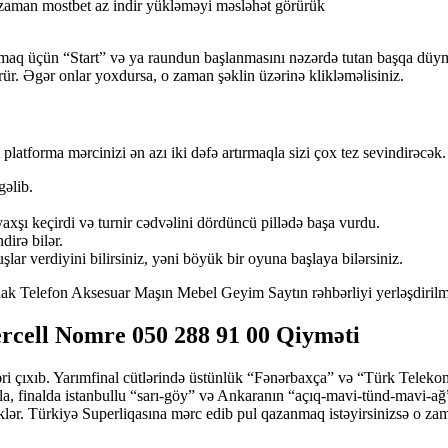
 zaman mostbet az indir yükləməyi məsləhət görürük
q üçün “Start” və ya raundun başlanmasını nəzərdə tutan başqa düymən
görür. Əgər onlar yoxdursa, o zaman şəklin üzərinə klikləməlisiniz.
l platforma mərcinizi ən azı iki dəfə artırmaqla sizi çox tez sevindirəcə
gəlib.
xşı keçirdi və turnir cədvəlini dördüncü pillədə başa vurdu.
dirə bilər.
lar verdiyini bilirsiniz, yəni böyük bir oyuna başlaya bilərsiniz.
mlak Telefon Aksesuar Maşın Mebel Geyim Saytın rəhbərliyi yerləşdiril
ercell Nomre 050 288 91 00 Qiyməti
ri çıxıb. Yarımfinal cütlərində üstünlük “Fənərbaxça” və “Türk Telek
lla, finalda istanbullu “sarı-göy” və Ankaranın “açıq-mavi-tünd-mavi-a
klər. Türkiyə Superliqasına mərc edib pul qazanmaq istəyirsinizsə o z