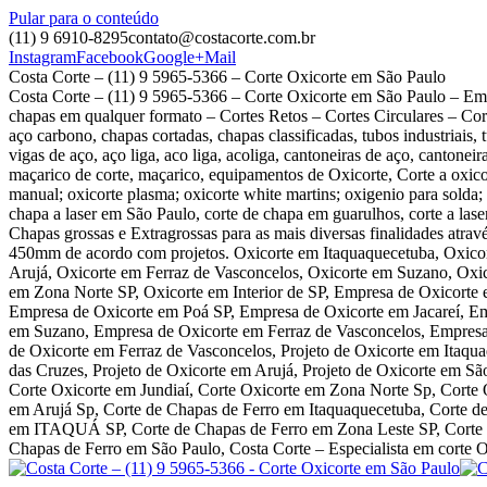
Pular para o conteúdo
(11) 9 6910-8295
contato@costacorte.com.br
Instagram
Facebook
Google+
Mail
Costa Corte – (11) 9 5965-5366 – Corte Oxicorte em São Paulo
Costa Corte – (11) 9 5965-5366 – Corte Oxicorte em São Paulo – Empr
chapas em qualquer formato – Cortes Retos – Cortes Circulares – C
aço carbono, chapas cortadas, chapas classificadas, tubos industriais,
vigas de aço, aço liga, aco liga, acoliga, cantoneiras de aço, cantonei
maçarico de corte, maçarico, equipamentos de Oxicorte, Corte a oxicort
manual; oxicorte plasma; oxicorte white martins; oxigenio para solda; p
chapa a laser em São Paulo, corte de chapa em guarulhos, corte a la
Chapas grossas e Extragrossas para as mais diversas finalidades atra
450mm de acordo com projetos. Oxicorte em Itaquaquecetuba, Oxicor
Arujá, Oxicorte em Ferraz de Vasconcelos, Oxicorte em Suzano, Oxi
em Zona Norte SP, Oxicorte em Interior de SP, Empresa de Oxicorte
Empresa de Oxicorte em Poá SP, Empresa de Oxicorte em Jacareí, Em
em Suzano, Empresa de Oxicorte em Ferraz de Vasconcelos, Empresa d
de Oxicorte em Ferraz de Vasconcelos, Projeto de Oxicorte em Itaqua
das Cruzes, Projeto de Oxicorte em Arujá, Projeto de Oxicorte em S
Corte Oxicorte em Jundiaí, Corte Oxicorte em Zona Norte Sp, C
em Arujá Sp, Corte de Chapas de Ferro em Itaquaquecetuba, Corte 
em ITAQUÁ SP, Corte de Chapas de Ferro em Zona Leste SP, Corte d
Chapas de Ferro em São Paulo, Costa Corte – Especialista em cor