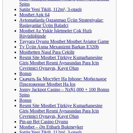
Spins
Satılır Yeni Tikili, 112m², 3-otaqlı
Mostbet Apk 64
Avtomatlarda Qazanmaq Üçün Strategiyalar:
Başlayanlar Üçün Bələdçi
Mostbet Az Yukle İşletmeler Çok Hızlı
Büyüdüğünde
Təyyarə Oyunu Mostbet Mostbet Aviator Game
Tv Üçün Asma Mexanizmi Barkan E320b
Mostbetten Nasıl Para Çekilir
Resmi Site Mostbet Türkiye Kumarhanesine
Giriş Mostbet Resmi Aynasından Para Için
Çevrimiçi Oynayın, Kayıt Olun
Bonus
Скачать Бк Мостбет На Iphone: Мобильное
Приложение Mostbet На Ios
Jonny Jackpot Casino – Nz$1,000 + 100 Bonus
Spins
Bonus
Resmi Site Mostbet Türkiye Kumarhanesine
Giriş Mostbet Resmi Aynasından Para Için
Çevrimiçi Oynayın, Kayıt Olun
Pin-up Bet Casino Oyunu
Mostbet – Ən Etibarlı Bukmeyker
Satılır Yeni Tikili, 112m², 3-otaqlı