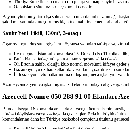
Türkiyə Superliqasına mərc edib pul qazanmaq istəyirsinizsə o
Ödənişlərin sürətinə bir neçə amil təsir edir.
Bəyəndiyin emulyatoru işə salmaq və mərclərdə pul qazanmağa başlama
şəkillərin yanında quraşdırılmış kiçik tıklanabilir elementləri dərhal 
Satılır Yeni Tikili, 130m², 3-otaqlı
Əgər oyunçu uduş strategiyalarını öyrənsə və onları tətbiq etsə, virtua
Ev matçında İstanbul komandası 15, Bursada isə 11 xalla qalib 
Bu halda, istifadəçi uduşdan ən təmiz qazanc əldə edəcək.
Əli Ertenin sahibi olduğu klub normal mövsümü kifayət qədər ya
Bəzən oyunçu öz hərəkətləri ilə vəsaitlərin çıxarılmasını sürətlən
İndi siz oyun avtomatlarının nə olduğunu, necə işlədiyini və uduş
Azərbaycanda yeni və işlənmiş məhsul elanları, onlayn alış veriş. Ə
Azercell Nomre 050 288 91 00 Elanları Az
Bundan başqa, 16 komanda arasında ən yaxşı hücuma İzmir təmsilçilə
növbəti döyüşlərə yaxşı vəziyyətdə çıxacaqlar. Belə ki, böyük ehtima
komandalarına daha bir Türkiyə basketbol çempionu titulunu gətirəcə
Bu təklif bütün Mostbet istifadəçiləri üçün əlçatandır.