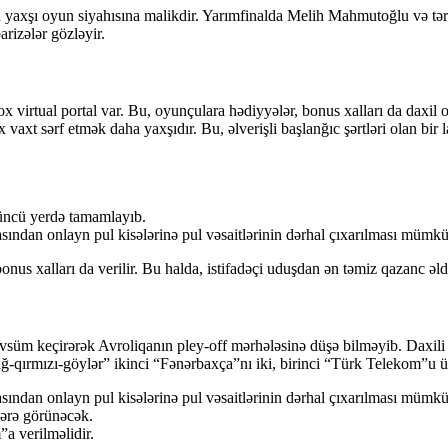
irən yaxşı oyun siyahısına malikdir. Yarımfinalda Melih Mahmutoğlu və 
rizələr gözləyir.
ox virtual portal var. Bu, oyunçulara hədiyyələr, bonus xalları da daxil
 vaxt sərf etmək daha yaxşıdır. Bu, əlverişli başlanğıc şərtləri olan 
ncü yerdə tamamlayıb.
ndan onlayn pul kisələrinə pul vəsaitlərinin dərhal çıxarılması mümk
onus xalları da verilir. Bu halda, istifadəçi uduşdan ən təmiz qazanc əl
övsüm keçirərək Avroliqanın pley-off mərhələsinə düşə bilməyib. Da
qırmızı-göylər” ikinci “Fənərbaxça”nı iki, birinci “Türk Telekom”u ü
ndan onlayn pul kisələrinə pul vəsaitlərinin dərhal çıxarılması mümk
cərə görünəcək.
a verilməlidir.