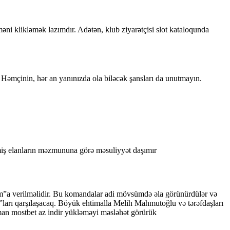
i klikləmək lazımdır. Adətən, klub ziyarətçisi slot kataloqunda
k. Həmçinin, hər an yanınızda ola biləcək şansları da unutmayın.
miş elanların məzmununa görə məsuliyyət daşımır
om”a verilməlidir. Bu komandalar adi mövsümdə əla görünürdülər və
ğ”ları qarşılaşacaq. Böyük ehtimalla Melih Mahmutoğlu və tərəfdaşları
aman mostbet az indir yükləməyi məsləhət görürük