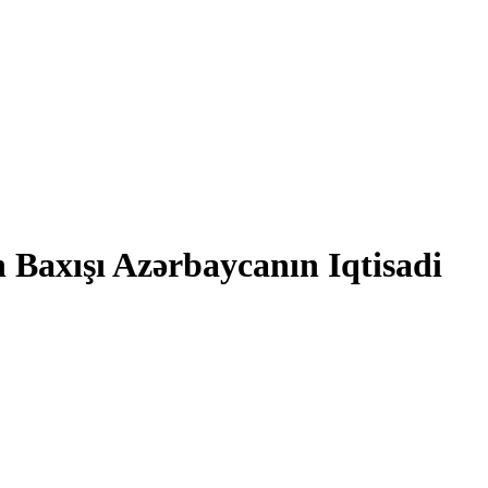
 Baxışı Azərbaycanın Iqtisadi