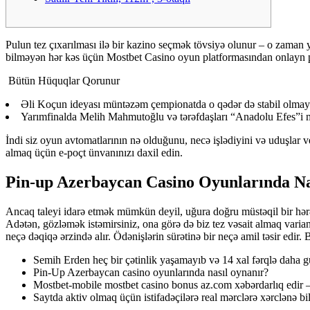
Pulun tez çıxarılması ilə bir kazino seçmək tövsiyə olunur – o zaman 
bilməyən hər kəs üçün Mostbet Casino oyun platformasından onlayn pu
Bütün Hüquqlar Qorunur
Əli Koçun ideyası müntəzəm çempionatda o qədər də stabil olmayıb
Yarımfinalda Melih Mahmutoğlu və tərəfdaşları “Anadolu Efes”i mə
İndi siz oyun avtomatlarının nə olduğunu, necə işlədiyini və uduşlar ve
almaq üçün e-poçt ünvanınızı daxil edin.
Pin-up Azerbaycan Casino Oyunlarında Na
Ancaq taleyi idarə etmək mümkün deyil, uğura doğru müstəqil bir hərə
Adətən, gözləmək istəmirsiniz, ona görə də biz tez vəsait almaq vari
neçə dəqiqə ərzində alır. Ödənişlərin sürətinə bir neçə amil təsir edir. 
Semih Erden heç bir çətinlik yaşamayıb və 14 xal fərqlə daha g
Pin-Up Azerbaycan casino oyunlarında nasıl oynanır?
Mostbet-mobile mostbet casino bonus az.com xəbərdarlıq edir 
Saytda aktiv olmaq üçün istifadəçilərə real mərclərə xərclənə bil