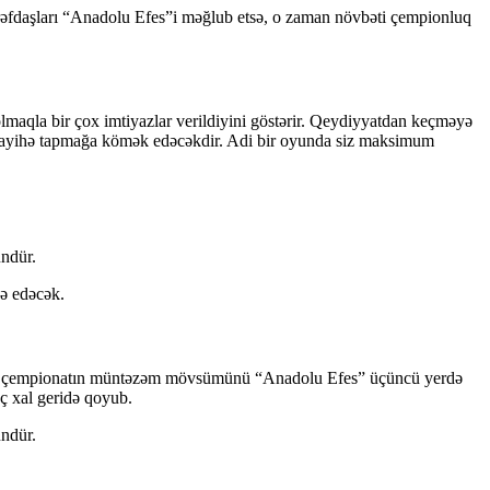
tərəfdaşları “Anadolu Efes”i məğlub etsə, o zaman növbəti çempionluq
 olmaqla bir çox imtiyazlar verildiyini göstərir. Qeydiyyatdan keçməyə
bir layihə tapmağa kömək edəcəkdir. Adi bir oyunda siz maksimum
ündür.
də edəcək.
xili çempionatın müntəzəm mövsümünü “Anadolu Efes” üçüncü yerdə
ç xal geridə qoyub.
ündür.