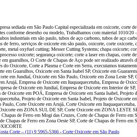
esa sediada em São Paulo Capital especializada em oxicorte, corte de
ortes conforme desenho ou modelo, Trabalhamos com material 1010/20 
 tubos industriais em são paulo, tubos de aço carbono, tubos de aço carb
ras de ferro, serviços de oxicorte em são paulo, oxicorte, corte oxicorte,
e, metal oxyfuel cutting; Messer Cutting Systems; chapa oxicorte; corte 
rocesso oxicorte; segurança oxicorte; corte a laser em chapas, corte de c
ser em guarulhos, O Corte de Chapas de Aço pode ser realizado atravé
vés do Oxicorte, Corte a Plasma e Corte em Serra, executamos tratament
te em Guarulhos, Oxicorte em Santa Isabel SP, Oxicorte em Guararema
corte em Jundiaí, Oxicorte em São Paulo, Oxicorte em Zona Leste SP, 
 em Arujá, Empresa de Oxicorte em Itaquaquecetuba, Empresa de Oxico
presa de Oxicorte em Jundiaí, Empresa de Oxicorte em Interior de SP
e Oxicorte em POÁ, Empresa de Oxicorte em Santa Isabel, Projeto de O
quecetuba, Projeto de Oxicorte em Santa Isabel, Projeto de Oxicorte 
ão Paulo, Corte Oxicorte em Arujá, Corte Oxicorte em Itaquaquecetuba
orte Oxicorte em ZONA SUL DE SP, Corte Oxicorte em ZONA LESTE S
de Chapas de Ferro em Mogi das Cruzes, Corte de Chapas de Ferro em 
e Chapas de Ferro em Zona Oeste SP, Corte de Chapas de Ferro em San
te OXICORTE