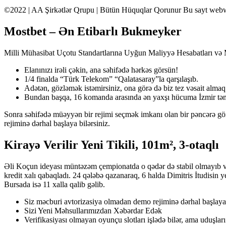
©2022 | AA Şirkətlər Qrupu | Bütün Hüquqlar Qorunur Bu sayt webword
Mostbet – Ən Etibarlı Bukmeyker
Milli Mühasibat Uçotu Standartlarına Uyğun Maliyyə Hesabatları və
Elanınızı irəli çəkin, ana səhifədə hərkəs görsün!
1/4 finalda “Türk Telekom” “Qalatasaray”la qarşılaşıb.
Adətən, gözləmək istəmirsiniz, ona görə də biz tez vəsait almaq
Bundan başqa, 16 komanda arasında ən yaxşı hücuma İzmir təmsi
Sonra səhifədə müəyyən bir rejimi seçmək imkanı olan bir pəncərə gör
rejiminə dərhal başlaya bilərsiniz.
Kirayə Verilir Yeni Tikili, 101m², 3-otaqlı
Əli Koçun ideyası müntəzəm çempionatda o qədər də stabil olmayıb və
kredit xalı qabaqladı. 24 qələbə qazanaraq, 6 halda Dimitris İtudisin 
Bursada isə 11 xalla qalib gəlib.
Siz məcburi avtorizasiya olmadan demo rejiminə dərhal başlaya 
Sizi Yeni Məhsullarımızdan Xəbərdar Edək
Verifikasiyası olmayan oyunçu slotları işlədə bilər, ama uduşla