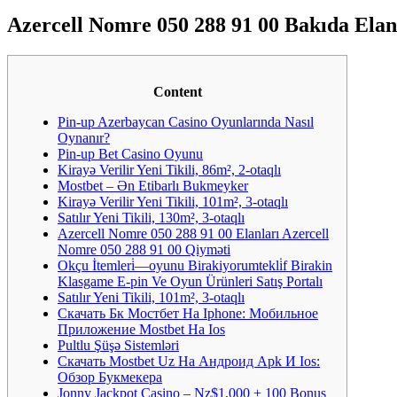
Azercell Nomre 050 288 91 00 Bakıda Elan
Content
Pin-up Azerbaycan Casino Oyunlarında Nasıl
Oynanır?
Pin-up Bet Casino Oyunu
Kirayə Verilir Yeni Tikili, 86m², 2-otaqlı
Mostbet – Ən Etibarlı Bukmeyker
Kirayə Verilir Yeni Tikili, 101m², 3-otaqlı
Satılır Yeni Tikili, 130m², 3-otaqlı
Azercell Nomre 050 288 91 00 Elanları Azercell
Nomre 050 288 91 00 Qiyməti
Okçu İtemleri̇—oyunu Birakiyorumtekli̇f Birakin
Klasgame E-pin Ve Oyun Ürünleri Satış Portalı
Satılır Yeni Tikili, 101m², 3-otaqlı
Скачать Бк Мостбет На Iphone: Мобильное
Приложение Mostbet На Ios
Pultlu Şüşə Sistemləri
Скачать Mostbet Uz На Андроид Apk И Ios:
Обзор Букмекера
Jonny Jackpot Casino – Nz$1,000 + 100 Bonus