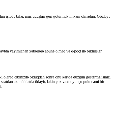
ları işlədə bilər, ama uduşları geri götürmək imkanı olmadan. Gözləyə
ytda yayımlanan xəbərlərə abunə olmaq və e-poçt ilə bildirişlər
ki olaraq cibinizdə olduqdan sonra onu kartda düzgün göstərməlisiniz.
4 saatdan az müddətdə ödəyir, lakin çox vaxt oyunçu pulu cəmi bir
r.