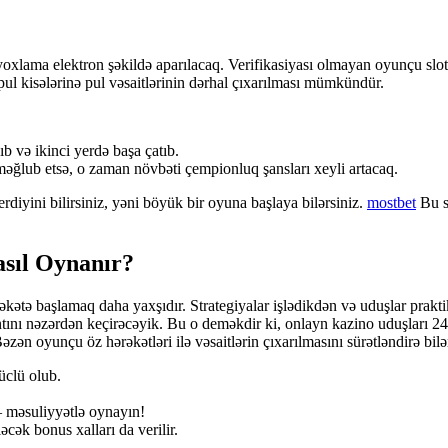
yoxlama elektron şəkildə aparılacaq. Verifikasiyası olmayan oyunçu slot
l kisələrinə pul vəsaitlərinin dərhal çıxarılması mümkündür.
 və ikinci yerdə başa çatıb.
ğlub etsə, o zaman növbəti çempionluq şansları xeyli artacaq.
rdiyini bilirsiniz, yəni böyük bir oyuna başlaya bilərsiniz.
mostbet
Bu sa
sıl Oynanır?
kətə başlamaq daha yaxşıdır. Strategiyalar işlədikdən və uduşlar prakti
antını nəzərdən keçirəcəyik. Bu o deməkdir ki, onlayn kazino uduşları 2
Bəzən oyunçu öz hərəkətləri ilə vəsaitlərin çıxarılmasını sürətləndirə bilə
üclü olub.
– məsuliyyətlə oynayın!
əcək bonus xalları da verilir.