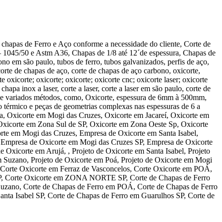
 chapas de Ferro e Aço conforme a necessidade do cliente, Corte de
– 1045/50 e Astm A36, Chapas de 1/8 até 12´de espessura, Chapas de
ono em são paulo, tubos de ferro, tubos galvanizados, perfis de aço,
 corte de chapas de aço, corte de chapas de aço carbono, oxicorte,
oxicorte; oxicorte; oxicorte; oxicorte cnc; oxicorte laser; oxicorte
hapa inox a laser, corte a laser, corte a laser em são paulo, corte de
s de variados métodos, como, Oxicorte, espessura de 6mm à 500mm,
o térmico e peças de geometrias complexas nas espessuras de 6 a
, Oxicorte em Mogi das Cruzes, Oxicorte em Jacareí, Oxicorte em
Oxicorte em Zona Sul de SP, Oxicorte em Zona Oeste Sp, Oxicorte
rte em Mogi das Cruzes, Empresa de Oxicorte em Santa Isabel,
, Empresa de Oxicorte em Mogi das Cruzes SP, Empresa de Oxicorte
xicorte em Arujá, , Projeto de Oxicorte em Santa Isabel, Projeto
em Suzano, Projeto de Oxicorte em Poá, Projeto de Oxicorte em Mogi
, Corte Oxicorte em Ferraz de Vasconcelos, Corte Oxicorte em POÁ,
P, Corte Oxicorte em ZONA NORTE SP, Corte de Chapas de Ferro
Suzano, Corte de Chapas de Ferro em POÁ, Corte de Chapas de Ferro
ta Isabel SP, Corte de Chapas de Ferro em Guarulhos SP, Corte de