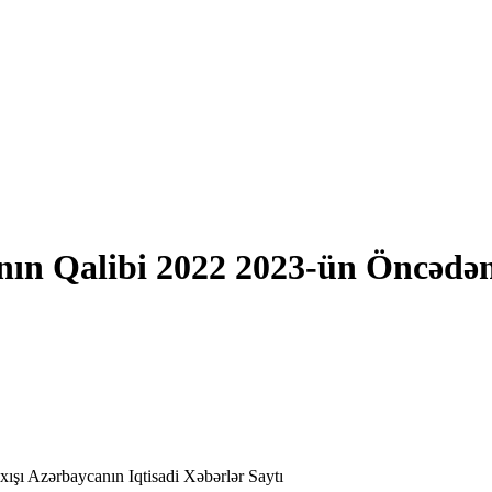
nın Qalibi 2022 2023-ün Öncədən
şı Azərbaycanın Iqtisadi Xəbərlər Saytı