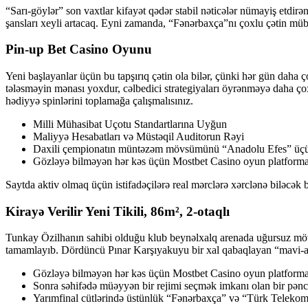
“Sarı-göylər” son vaxtlar kifayət qədər stabil nəticələr nümayiş etd
şansları xeyli artacaq. Eyni zamanda, “Fənərbaxça”nı çoxlu çətin müba
Pin-up Bet Casino Oyunu
Yeni başlayanlar üçün bu tapşırıq çətin ola bilər, çünki hər gün daha ç
tələsməyin mənası yoxdur, cəlbedici strategiyaları öyrənməyə daha çox
hədiyyə spinlərini toplamağa çalışmalısınız.
Milli Mühasibat Uçotu Standartlarına Uyğun
Maliyyə Hesabatları və Müstəqil Auditorun Rəyi
Daxili çempionatın müntəzəm mövsümünü “Anadolu Efes” üçü
Gözləyə bilməyən hər kəs üçün Mostbet Casino oyun platforması
Saytda aktiv olmaq üçün istifadəçilərə real mərclərə xərclənə biləcək b
Kirayə Verilir Yeni Tikili, 86m², 2-otaqlı
Tunkay Özilhanın sahibi olduğu klub beynəlxalq arenada uğursuz m
tamamlayıb. Dördüncü Pınar Karşıyakuyu bir xal qabaqlayan “mavi-ağ-
Gözləyə bilməyən hər kəs üçün Mostbet Casino oyun platforması
Sonra səhifədə müəyyən bir rejimi seçmək imkanı olan bir pən
Yarımfinal cütlərində üstünlük “Fənərbaxça” və “Türk Telekom”