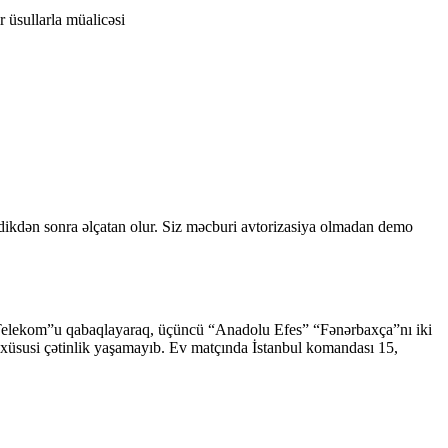
 üsullarla müalicəsi
çdikdən sonra əlçatan olur. Siz məcburi avtorizasiya olmadan demo
rk Telekom”u qabaqlayaraq, üçüncü “Anadolu Efes” “Fənərbaxça”nı iki
r” xüsusi çətinlik yaşamayıb. Ev matçında İstanbul komandası 15,