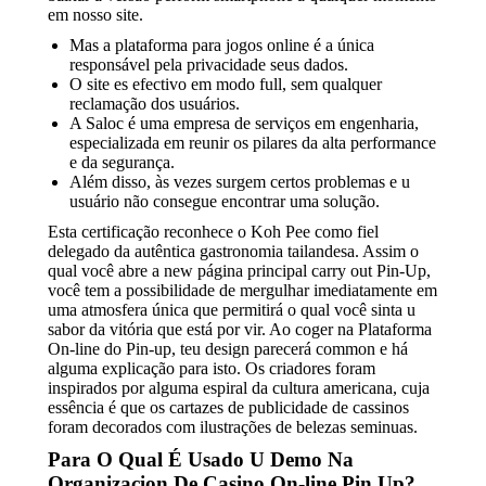
em nosso site.
Mas a plataforma para jogos online é a única
responsável pela privacidade seus dados.
O site es efectivo em modo full, sem qualquer
reclamação dos usuários.
A Saloc é uma empresa de serviços em engenharia,
especializada em reunir os pilares da alta performance
e da segurança.
Além disso, às vezes surgem certos problemas e u
usuário não consegue encontrar uma solução.
Esta certificação reconhece o Koh Pee como fiel
delegado da autêntica gastronomia tailandesa. Assim o
qual você abre a new página principal carry out Pin-Up,
você tem a possibilidade de mergulhar imediatamente em
uma atmosfera única que permitirá o qual você sinta u
sabor da vitória que está por vir. Ao coger na Plataforma
On-line do Pin-up, teu design parecerá common e há
alguma explicação para isto. Os criadores foram
inspirados por alguma espiral da cultura americana, cuja
essência é que os cartazes de publicidade de cassinos
foram decorados com ilustrações de belezas seminuas.
Para O Qual É Usado U Demo Na
Organizacion De Casino On-line Pin Up?