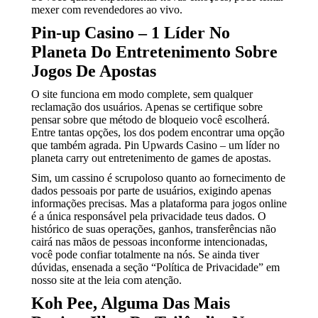
mexer com revendedores ao vivo.
Pin-up Casino – 1 Líder No
Planeta Do Entretenimento Sobre
Jogos De Apostas
O site funciona em modo complete, sem qualquer
reclamação dos usuários. Apenas se certifique sobre
pensar sobre que método de bloqueio você escolherá.
Entre tantas opções, los dos podem encontrar uma opção
que também agrada. Pin Upwards Casino – um líder no
planeta carry out entretenimento de games de apostas.
Sim, um cassino é scrupoloso quanto ao fornecimento de
dados pessoais por parte de usuários, exigindo apenas
informações precisas. Mas a plataforma para jogos online
é a única responsável pela privacidade teus dados. O
histórico de suas operações, ganhos, transferências não
cairá nas mãos de pessoas inconforme intencionadas,
você pode confiar totalmente na nós. Se ainda tiver
dúvidas, ensenada a seção “Política de Privacidade” em
nosso site at the leia com atenção.
Koh Pee, Alguma Das Mais