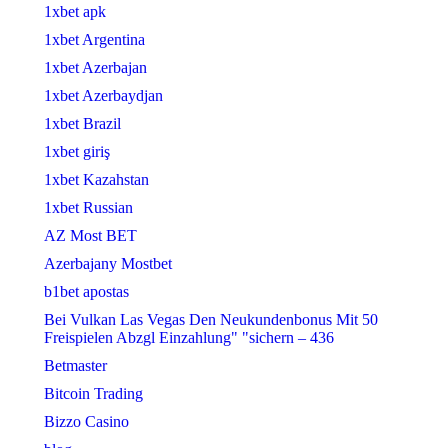
1xbet apk
1xbet Argentina
1xbet Azerbajan
1xbet Azerbaydjan
1xbet Brazil
1xbet giriş
1xbet Kazahstan
1xbet Russian
AZ Most BET
Azerbajany Mostbet
b1bet apostas
Bei Vulkan Las Vegas Den Neukundenbonus Mit 50
Freispielen Abzgl Einzahlung" "sichern – 436
Betmaster
Bitcoin Trading
Bizzo Casino