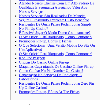
Atender Nossos Clientes Com Um Alto Padrão De
Qualidade E Segurança Agregando Valor Aos
Nossos Serviços
Nossos Serviços São Realizados De Maneira
Segura E Possuindo Excelente Custo Benefício
Residentes De Quais Países Podem Jogar Simply
No Pin Up Casino?
É Possível Jogar O Modo Demo Gratuitamente?
O Site Oficial Está Bloqueado, Como Contornar?
Promoções Pin-up, Bônus E Fichas
O Que Selecionar: Uma Versão Mobile Do Site Ou
Um Aplicativo?
O Site Oficial Está Bloqueado, Como Contornar?
Koh Pee Passport
Críticas Do Casino Online Pin-up
Máquinas Caça-níqueis De Cassino Online Pin-up
Como Ganhar No Pin Number Up Casino?
Capacitação Na Serviços De Radiologia E
Laboratórios
Residentes De Quais Países Podem Jogar Zero Pin
Up Online Casino?
Promoções Pin-up, Bônus At The Fichas