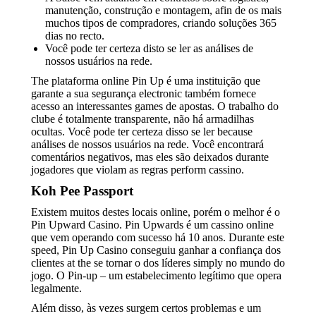
manutenção, construção e montagem, afin de os mais
muchos tipos de compradores, criando soluções 365
dias no recto.
Você pode ter certeza disto se ler as análises de
nossos usuários na rede.
The plataforma online Pin Up é uma instituição que
garante a sua segurança electronic também fornece
acesso an interessantes games de apostas. O trabalho do
clube é totalmente transparente, não há armadilhas
ocultas. Você pode ter certeza disso se ler because
análises de nossos usuários na rede. Você encontrará
comentários negativos, mas eles são deixados durante
jogadores que violam as regras perform cassino.
Koh Pee Passport
Existem muitos destes locais online, porém o melhor é o
Pin Upward Casino. Pin Upwards é um cassino online
que vem operando com sucesso há 10 anos. Durante este
speed, Pin Up Casino conseguiu ganhar a confiança dos
clientes at the se tornar o dos líderes simply no mundo do
jogo. O Pin-up – um estabelecimento legítimo que opera
legalmente.
Além disso, às vezes surgem certos problemas e um