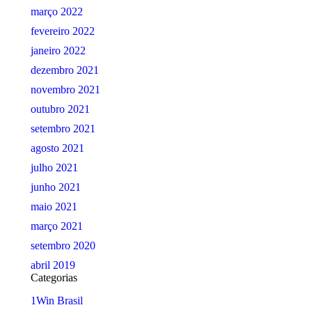
março 2022
fevereiro 2022
janeiro 2022
dezembro 2021
novembro 2021
outubro 2021
setembro 2021
agosto 2021
julho 2021
junho 2021
maio 2021
março 2021
setembro 2020
abril 2019
Categorias
1Win Brasil