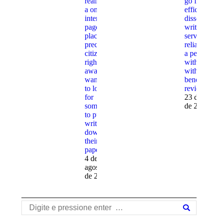
really is
go for a
a on-line
efficient
internet
dissertatio
page the
writing
place
service, a
precisely
reliable get
citizens
a person
right
with larger
away
with
wanting
beneficial
to look
reviews
for
23 de julh
someone
de 2023
to put in
writing
down
their
papers
4 de
agosto
de 2023
Search: