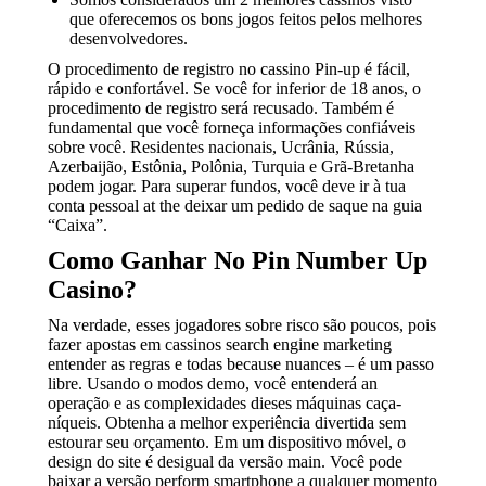
que oferecemos os bons jogos feitos pelos melhores
desenvolvedores.
O procedimento de registro no cassino Pin-up é fácil,
rápido e confortável. Se você for inferior de 18 anos, o
procedimento de registro será recusado. Também é
fundamental que você forneça informações confiáveis ​​
sobre você. Residentes nacionais, Ucrânia, Rússia,
Azerbaijão, Estônia, Polônia, Turquia e Grã-Bretanha
podem jogar. Para superar fundos, você deve ir à tua
conta pessoal at the deixar um pedido de saque na guia
“Caixa”.
Como Ganhar No Pin Number Up
Casino?
Na verdade, esses jogadores sobre risco são poucos, pois
fazer apostas em cassinos search engine marketing
entender as regras e todas because nuances – é um passo
libre. Usando o modos demo, você entenderá an
operação e as complexidades dieses máquinas caça-
níqueis. Obtenha a melhor experiência divertida sem
estourar seu orçamento. Em um dispositivo móvel, o
design do site é desigual da versão main. Você pode
baixar a versão perform smartphone a qualquer momento