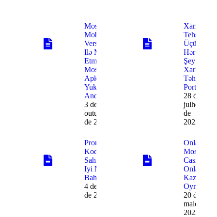
Mostbet
Xaricde
Mobile
Tehsil
Versiyası
Üçün
Ilə Mərc
Hər
Etmək
Şey
Mostbet
Xaricdə
Apk
Təhsil
Yukle
Portal
Androi
28 de
3 de
julho
outubro
de
de 2022
2022
Promosyon
Onlayn
Kodlarına
Mostbet
Sahip En
Casino
Iyi Mostbet
Onlayn
Bahi
Kazino
4 de julho
Oynamaq
de 2022
20 de
maio de
2022