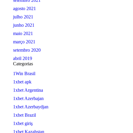
setembro 2021
agosto 2021
julho 2021
junho 2021
maio 2021
março 2021
setembro 2020
abril 2019
Categorias
1Win Brasil
1xbet apk
1xbet Argentina
1xbet Azerbajan
1xbet Azerbaydjan
1xbet Brazil
1xbet giriş
1xbet Kazahstan