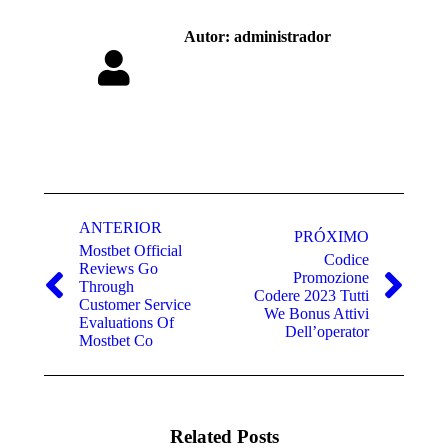
Autor:
administrador
Navegação
de
ANTERIOR
PRÓXIMO
Mostbet Official
post:
Codice
Reviews Go
Promozione
Through
Post
Próximo
Codere 2023 Tutti
Customer Service
anterior:
post:
We Bonus Attivi
Evaluations Of
Dell’operator
Mostbet Co
Related Posts