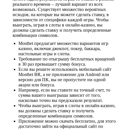
реального времени – лучший вариант из всех
возможных. Существует множество вероятных
исходов, на которые вы можете сделать ставку, в
зависимости от специфики каждой игры. Чтобы
выиграть, играя в слоты в онлайн-казино, вы
должны сделать ставку и получить определенные
комбинации символов.
Mostbet предлагает множество вариантов игр
казино, включая джекпот, покер, баккара,
настольные игры и слоты.
Требование по отыгрышу бесплатных вращений
в 30 раз превышает сумму бонуса.
Если вы решите использовать мобильный сайт
Mostbet BR, а не приложение для Android или
версию для ПК, вы не пропустите ни одной
акции или бонуса.
Например, если вы ставите на точный счет, то
сумма вашего выигрыша зависит от того,
насколько точно вы предсказали результат.
Чтобы выиграть, играя в слоты в онлайн-казино,
вы должны сделать ставку и получить
определенные комбинации символов.
Приложение можно скачать бесплатно, для этого
достаточно зайти на официальный сайт по