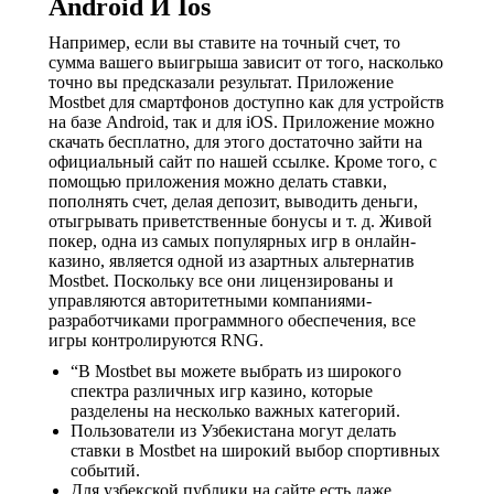
Android И Ios
Например, если вы ставите на точный счет, то
сумма вашего выигрыша зависит от того, насколько
точно вы предсказали результат. Приложение
Mostbet для смартфонов доступно как для устройств
на базе Android, так и для iOS. Приложение можно
скачать бесплатно, для этого достаточно зайти на
официальный сайт по нашей ссылке. Кроме того, с
помощью приложения можно делать ставки,
пополнять счет, делая депозит, выводить деньги,
отыгрывать приветственные бонусы и т. д. Живой
покер, одна из самых популярных игр в онлайн-
казино, является одной из азартных альтернатив
Mostbet. Поскольку все они лицензированы и
управляются авторитетными компаниями-
разработчиками программного обеспечения, все
игры контролируются RNG.
“В Mostbet вы можете выбрать из широкого
спектра различных игр казино, которые
разделены на несколько важных категорий.
Пользователи из Узбекистана могут делать
ставки в Mostbet на широкий выбор спортивных
событий.
Для узбекской публики на сайте есть даже