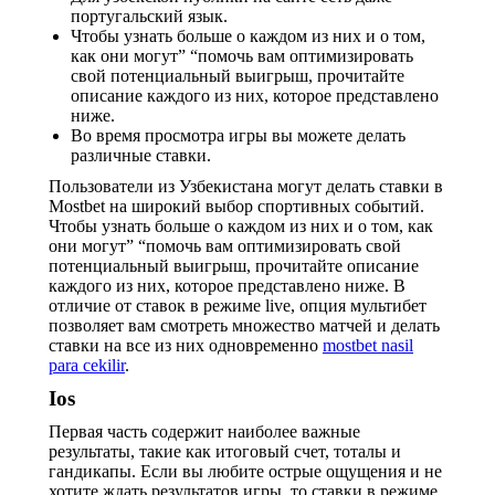
португальский язык.
Чтобы узнать больше о каждом из них и о том,
как они могут” “помочь вам оптимизировать
свой потенциальный выигрыш, прочитайте
описание каждого из них, которое представлено
ниже.
Во время просмотра игры вы можете делать
различные ставки.
Пользователи из Узбекистана могут делать ставки в
Mostbet на широкий выбор спортивных событий.
Чтобы узнать больше о каждом из них и о том, как
они могут” “помочь вам оптимизировать свой
потенциальный выигрыш, прочитайте описание
каждого из них, которое представлено ниже. В
отличие от ставок в режиме live, опция мультибет
позволяет вам смотреть множество матчей и делать
ставки на все из них одновременно
mostbet nasil
para cekilir
.
Ios
Первая часть содержит наиболее важные
результаты, такие как итоговый счет, тоталы и
гандикапы. Если вы любите острые ощущения и не
хотите ждать результатов игры, то ставки в режиме