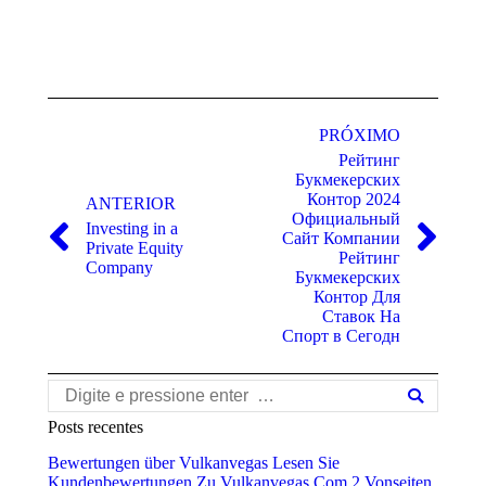
Navegação
de
PRÓXIMO
Рейтинг
post:
Букмекерских
Контор 2024
ANTERIOR
Официальный
Investing in a
Сайт Компании
Post
Próximo
Private Equity
Рейтинг
anterior:
post:
Company
Букмекерских
Контор Для
Ставок На
Спорт в Сегодн
Search:
Posts recentes
Bewertungen über Vulkanvegas Lesen Sie
Kundenbewertungen Zu Vulkanvegas Com 2 Vonseiten