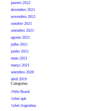
janeiro 2022
dezembro 2021
novembro 2021
outubro 2021
setembro 2021
agosto 2021
julho 2021
junho 2021
maio 2021
março 2021
setembro 2020
abril 2019
Categorias
1Win Brasil
1xbet apk
1xbet Argentina