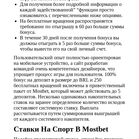
Для получения более подробной информации о
каждой задействованной” “функции просто
ознакомьтесь с перечисленными ниже опциями.
На бесплатные вращения распространяется
требование по отыгрышу в 60 раз больше суммы
бонуса.
В течение 30 дней после получения бонуса вы
должны отыграть в 5 раз больше суммы бонуса,
чтобы вывести его на свой личный счет.
Пользовательский опыт полностью ориентирован
на мобильное устройство, а сайт разработан
командой очень компетентных дизайнеров, что
упрощает процесс игры для пользователя. 100%
бонус на депозит в размере до BRL и 250
бесплатных вращений включены в приветственный
пакет от Mostbet, который может действовать до 5
депозитов. Несколько одинаковых накопительных
ставок на заранее определенное количество исходов
составляют системную ставку. Выплата
рассчитывается путем суммирования выигрышей
от каждого системного накопителя.
Ставки На Спорт В Mostbet