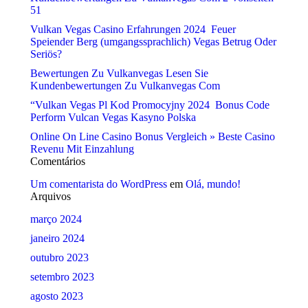
51
Vulkan Vegas Casino Erfahrungen 2024 ️ Feuer
Speiender Berg (umgangssprachlich) Vegas Betrug Oder
Seriös?
Bewertungen Zu Vulkanvegas Lesen Sie
Kundenbewertungen Zu Vulkanvegas Com
“Vulkan Vegas Pl Kod Promocyjny 2024 ️ Bonus Code
Perform Vulcan Vegas Kasyno Polska
Online On Line Casino Bonus Vergleich » Beste Casino
Revenu Mit Einzahlung
Comentários
Um comentarista do WordPress
em
Olá, mundo!
Arquivos
março 2024
janeiro 2024
outubro 2023
setembro 2023
agosto 2023