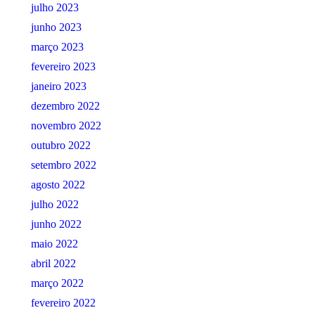
julho 2023
junho 2023
março 2023
fevereiro 2023
janeiro 2023
dezembro 2022
novembro 2022
outubro 2022
setembro 2022
agosto 2022
julho 2022
junho 2022
maio 2022
abril 2022
março 2022
fevereiro 2022