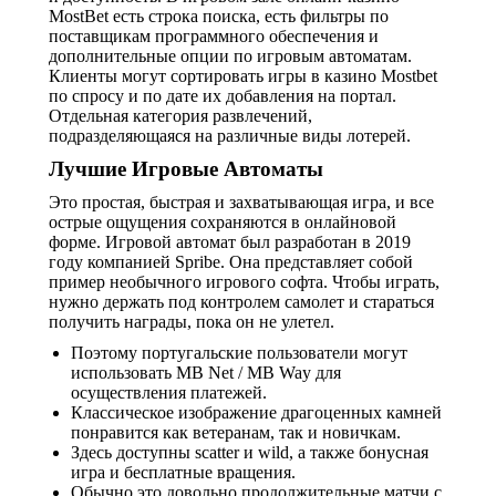
MostBet есть строка поиска, есть фильтры по
поставщикам программного обеспечения и
дополнительные опции по игровым автоматам.
Клиенты могут сортировать игры в казино Mostbet
по спросу и по дате их добавления на портал.
Отдельная категория развлечений,
подразделяющаяся на различные виды лотерей.
Лучшие Игровые Автоматы
Это простая, быстрая и захватывающая игра, и все
острые ощущения сохраняются в онлайновой
форме. Игровой автомат был разработан в 2019
году компанией Spribe. Она представляет собой
пример необычного игрового софта. Чтобы играть,
нужно держать под контролем самолет и стараться
получить награды, пока он не улетел.
Поэтому португальские пользователи могут
использовать MB Net / MB Way для
осуществления платежей.
Классическое изображение драгоценных камней
понравится как ветеранам, так и новичкам.
Здесь доступны scatter и wild, а также бонусная
игра и бесплатные вращения.
Обычно это довольно продолжительные матчи с