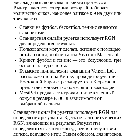
наслаждаться любимым игровым процессом.
Выигрывает тот соперник, который набирает
количество очков, наиболее близкое к 9 на двух или
трех картах.
Ставки на футбол, баскетбол, теннис являются
фаворитами.
Стандартная онлайн рулетка использует RGN
для определения результата.
Пользователи могут сделать депозит с помощью
нет-банкинга, любой карты Visa или Mastercard.
Крикет, футбол и теннис — это, безусловно, три
основных вида спорта.
Букмекер принадлежит компании Venson Ltd.,
расположенной на Кипре, проходит обучение в
Восточной Европе, регулируется в Кюрасао и
предлагает множество бонусов и промокодов.
MostBet предлагает игрокам приветственный
бонус в размере €300, в зависимости от
выбранной валюты.
Стандартная онлайн рулетка использует RGN для
определения результата. Здесь нет алгоритмических
RGN, влияющих на результат. Результаты
определяются фактической удачей в присутствии
дилера, ведущего игру. Таким образом, для игроков,