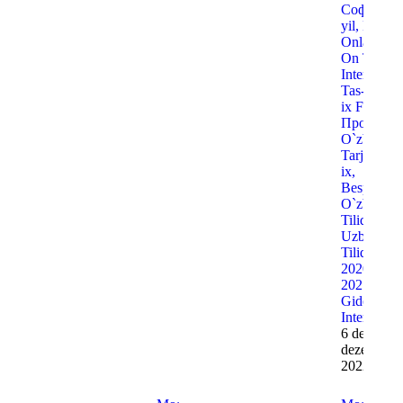
Софт, 202
yil, Музык
Onlayn Tv
On The
Internet T
Tas-ix, Tas
ix Filmlar,
Программ
O`zbekcha
Tarjima, T
ix,
Besplatno,
O`zbek
Tilida,
Uzbek
Tilida, Tas
2020, 202
202 The
Gideons
Internation
6 de
dezembro 
2022