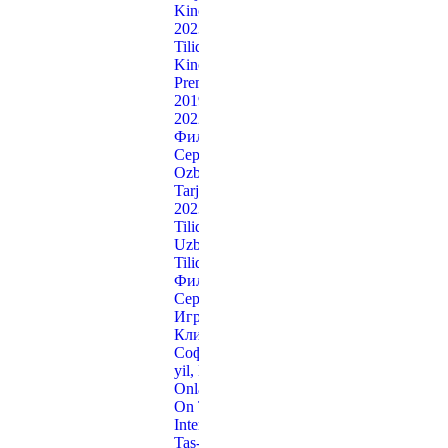
Kinolar
2023, Uzbek
Tilida
Kinolar,
Premyeralar
2019-2021-
2022-2023,
Фильмы,
Сериалы,
Ozbekcha
Tarjima
2023, Ozbek
Tilida,
Uzbek
Tilida, Tas-ix
Фильмы,
Сериалы,
Игры,
Клипы,
Софт, 2021-
yil, Музыка,
Onlayn Tv,
On The
Internet Tv
Tas-ix, Tas-