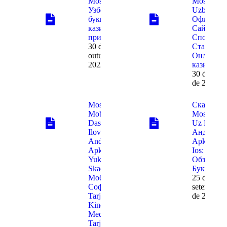
Mostbet UZ
Mostbet
Узбекистан
Uzbekista
букмекер,
Официал
казино,
Сайт
приложени
Спортив
30 de
Ставок И
outubro de
Онлайн-
2022
казино Uz
30 de outu
de 2022
Mostbet
Скачать
Mobil
Mostbet
Dasturi
Uz На
Ilovasi
Андроид
Android Ios
Apk И
Apk Yuklash
Ios:
Yuklab Olish
Обзор
Skachat
Букмек
Мобильный
25 de
Софт
setembro
Tarjima
de 2022
Kinolar 2023
Media Olam,
Tarjima