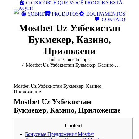
O OXICORTE QUE VOCÊ PROCURA ESTÁ
AQUI!
SOBRE
PRODUTOS
EQUIPAMENTOS
CONTATO
Mostbet Uz Узбекистан
Букмекер, Казино,
Приложени
Você está aqui:
Início
mostbet apk
Mostbet Uz Узбекистан Букмекер, Казино,…
Mostbet Uz Узбекистан Букмекер, Казино,
Приложение
Mostbet Uz Узбекистан
Букмекер, Казино, Приложение
Content
Бонусные Предложения Mostbet