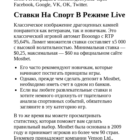
Facebook, Google, VK, OK, Twitter.
Ставки На Спорт В Режиме Live
Классическое изображение драгоценных камней
понравится как ветеранам, так и новичкам. Это
классический игровой автомат Booongo с RTP
95,64%. Лимит множителя ставки составляет х5 000
с высокой волатильностью. Минимальная ставка —
$0,25, максимальная — $60 на официальном сайте
Mostbet.
Его часто рекомендуют новичкам, которые
начинают постигать принципы игры.
Однако, прежде чем сделать депозит в Mostbet,
необходимо иметь счет в одном из банков.
Если вы любите развлекательные ставки и
хотите немного отдохнуть от тщательного
анализа спортивных событий, обязательно
загляните в эту категорию игр.
В то же время вы можете просматривать
статистику, которая поможет вам сделать
правильный выбор. Mostbet была основана в 2009
году и принимает игроков из более чем 90 стран.
Букмекер принадлежит компании Venson Ltd.,