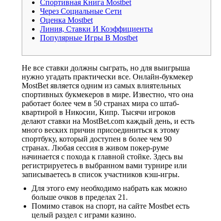
Спортивная Книга Mostbet
Через Социальные Сети
Оценка Mostbet
Линия, Ставки И Коэффициенты
Популярные Игры В Mostbet
Не все ставки должны сыграть, но для выигрыша
нужно угадать практически все. Онлайн-букмекер
MostBet является одним из самых влиятельных
спортивных букмекеров в мире. Известно, что она
работает более чем в 50 странах мира со штаб-
квартирой в Никосии, Кипр. Тысячи игроков
делают ставки на MostBet.com каждый день, и есть
много веских причин присоединиться к этому
спортбуку, который доступен в более чем 90
странах. Любая сессия в живом покер-руме
начинается с похода к главной стойке. Здесь вы
регистрируетесь в выбранном вами турнире или
записываетесь в список участников кэш-игры.
Для этого ему необходимо набрать как можно
больше очков в пределах 21.
Помимо ставок на спорт, на сайте Mostbet есть
целый раздел с играми казино.