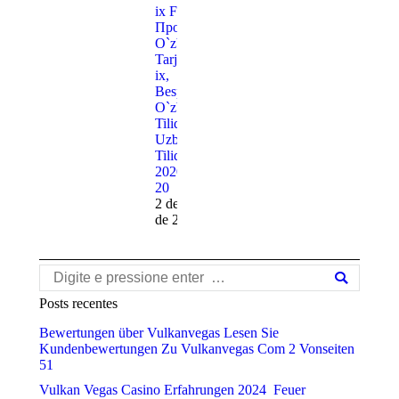
ix Filmlar,
Программы,
O`zbekcha
Tarjima, Tas-
ix,
Besplatno,
O`zbek
Tilida,
Uzbek
Tilida, Tas-ix
2020, 2021,
20
2 de outubro
de 2022
Search:
Posts recentes
Bewertungen über Vulkanvegas Lesen Sie
Kundenbewertungen Zu Vulkanvegas Com 2 Vonseiten
51
Vulkan Vegas Casino Erfahrungen 2024 ️ Feuer