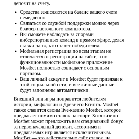
депозит на счету.
Средства зачисляются на баланс вашего счета
немедленно.
Связаться со службой поддержки можно через
браузер настольного компьютера.
Вы сможете наблюдать за спорами
киберспортивных команд в прямом эфире, делая
ставки на то, кто станет победителем.
Мобильная регистрация по всем этапам не
отличается от регистрации на сайте, а по
функциональности мобильное приложение
Mostbet полностью совпадает с основным
порталом.
Ваш личный аккаунт в Mostbet будет привязан к
этой социальной сети, и все личные данные
будут заполнены автоматически.
Внешний вид игры понравится любителям
истории, мифологии и Древнего Египта. Mostbet
также славится своим live-казино Mostbet, которое
предлагает помимо ставок на спорт. Хотя казино
Mostbet может предложить вам специальный бонус
за первоначальный депозит, ассортимент
предлагаемых игр является исключительным.
MostBet — это действительно сайт ставок, на