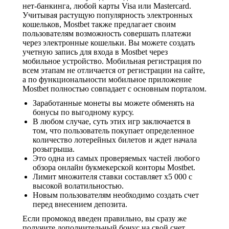
нет-банкинга, любой карты Visa или Mastercard.
Учитывая растущую популярность электронных
кошельков, Mostbet также предлагает своим
пользователям возможность совершать платежи
через электронные кошельки. Вы можете создать
учетную запись для входа в Mostbet через
мобильное устройство. Мобильная регистрация по
всем этапам не отличается от регистрации на сайте,
а по функциональности мобильное приложение
Mostbet полностью совпадает с основным порталом.
Заработанные монеты вы можете обменять на
бонусы по выгодному курсу.
В любом случае, суть этих игр заключается в
том, что пользователь покупает определенное
количество лотерейных билетов и ждет начала
розыгрыша.
Это одна из самых проверяемых частей любого
обзора онлайн букмекерской конторы Mostbet.
Лимит множителя ставки составляет х5 000 с
высокой волатильностью.
Новым пользователям необходимо создать счет
перед внесением депозита.
Если промокод введен правильно, вы сразу же
получите дополнительный бонус на свой счет.