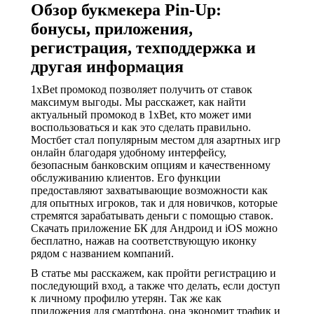
Обзор букмекера Pin-Up:
бонусы, приложения,
регистрация, техподдержка и
другая информация
1xBet промокод позволяет получить от ставок
максимум выгоды. Мы расскажет, как найти
актуальный промокод в 1xBet, кто может ими
воспользоваться и как это сделать правильно.
Мостбет стал популярным местом для азартных игр
онлайн благодаря удобному интерфейсу,
безопасным банковским опциям и качественному
обслуживанию клиентов. Его функции
предоставляют захватывающие возможности как
для опытных игроков, так и для новичков, которые
стремятся зарабатывать деньги с помощью ставок.
Скачать приложение БК для Андроид и iOS можно
бесплатно, нажав на соответствующую иконку
рядом с названием компаний.
В статье мы расскажем, как пройти регистрацию и
последующий вход, а также что делать, если доступ
к личному профилю утерян. Так же как
приложения для смартфона, она экономит трафик и