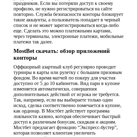
праздников. Если вы потеряли доступ к своему
профилю, не нужно регистрироваться на сайте
повторно. Служба безопасности конторы блокирует
такие аккаунты, а пользователь попадает в черный
список и не может зарегистрироваться когда-либо
еще. Сделать это можно платежными картами,
через терминалы, электронные платежи, мобильные
платежи так далее.
MostBet скачать: обзор приложений
конторы
Оффшорный азартный клуб регулярно проводит
турниры в карты или рулетку с большим призовым
фондом. Во время матчей по покеру для участия
доступно от 5 до 10 кабинетов. Вид пари в купоне
изменяется автоматически, совершения
дополнительных действий от игрока не требуется.
Так, например, если вы выбираете только один
исход, сделка соответственно помечается в купоне,
как ординар. В Мостбет действует программа
лояльности казино, которая обеспечивает быстрый
доступ к различным бонусам, скидкам и акциям.
Мостбет предлагает функцию “Экспресс-бустер”,
которая позволяет клиентам увеличить