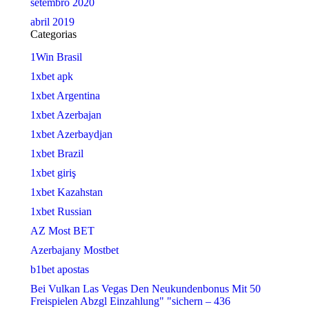
setembro 2020
abril 2019
Categorias
1Win Brasil
1xbet apk
1xbet Argentina
1xbet Azerbajan
1xbet Azerbaydjan
1xbet Brazil
1xbet giriş
1xbet Kazahstan
1xbet Russian
AZ Most BET
Azerbajany Mostbet
b1bet apostas
Bei Vulkan Las Vegas Den Neukundenbonus Mit 50
Freispielen Abzgl Einzahlung" "sichern – 436