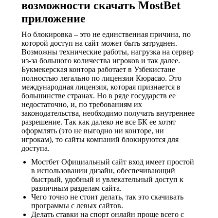
возможности скачать MostBet
приложение
Но блокировка – это не единственная причина, по
которой доступ на сайт может быть затруднен.
Возможны технические работы, нагрузка на сервер
из-за большого количества игроков и так далее.
Букмекерская контора работает в Узбекистане
полностью легально по лицензии Кюрасао. Это
международная лицензия, которая признается в
большинстве странах. Но в ряде государств ее
недостаточно, и, по требованиям их
законодательства, необходимо получать внутреннее
разрешение. Так как далеко не все БК ее хотят
оформлять (это не выгодно ни конторе, ни
игрокам), то сайты компаний блокируются для
доступа.
Мостбет Официальный сайт вход имеет простой
в использовании дизайн, обеспечивающий
быстрый, удобный и увлекательный доступ к
различным разделам сайта.
Чего точно не стоит делать, так это скачивать
программы с левых сайтов.
Делать ставки на спорт онлайн проще всего с