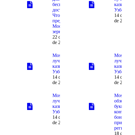
бесперебойного
казино в
доступа к сайту
Узбекист
Что собой
14 de agos
представляет
de 2022
МостБет
зеркало
22 de setembro
de 2022
MostBet
MostBet
лучшее
лучшее
казино в
казино в
Узбекистане
Узбекист
14 de agosto
14 de agos
de 2022
de 2022
MostBet
MostBet
лучшее
обзор
казино в
букмекер
Узбекистане
конторы
14 de agosto
бонусы,
de 2022
приложен
регистра
18 de julh