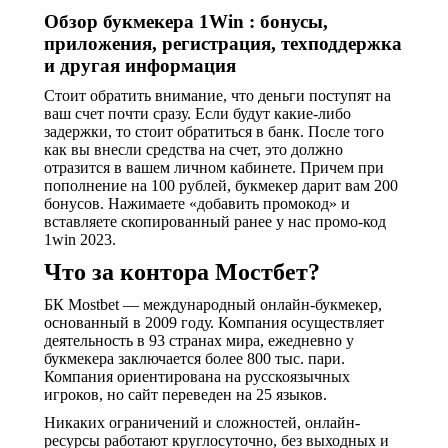
Обзор букмекера 1Win : бонусы,
приложения, регистрация, техподдержка
и другая информация
Стоит обратить внимание, что деньги поступят на
ваш счет почти сразу. Если будут какие-либо
задержки, то стоит обратиться в банк. После того
как вы внесли средства на счет, это должно
отразится в вашем личном кабинете. Причем при
пополнение на 100 рублей, букмекер дарит вам 200
бонусов. Нажимаете «добавить промокод» и
вставляете скопированный ранее у нас промо-код
1win 2023.
Что за контора Мостбет?
БК Mostbet — международный онлайн-букмекер,
основанный в 2009 году. Компания осуществляет
деятельность в 93 странах мира, ежедневно у
букмекера заключается более 800 тыс. пари.
Компания ориентирована на русскоязычных
игроков, но сайт переведен на 25 языков.
Никаких ограничений и сложностей, онлайн-
ресурсы работают круглосуточно, без выходных и