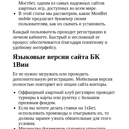
Мостбет, одним из самых надежных сайтов
азартных игр, доступных во всем мире.
В этой статье мы рассмотрим, какие MostBet
mobile предлагает букмекер своим
пользователям, как их скачать и установить.
Каждый пользователь проходит регистрацию в
личном кабинете. Быстрый и несложный ее
процесс обеспечивается благодаря понятному и
удобному интерфейсу.
Языковые версии сайта БК
1Вин
Ее не нужно загружать или проходить
дополнительную регистрацию. Мобильная версия
полностью повторяет все опции сайта конторы.
Оффшорный азартный клуб регулярно проводит
турниры в карты или рулетку с большим
призовым фондом.
Если вы хотите делать ставки на 1хБет,
использовать промокоды и отыгрывать их, то
должны заранее узнать обязательные для этого
условия.
Множество букмекеров старается упростить