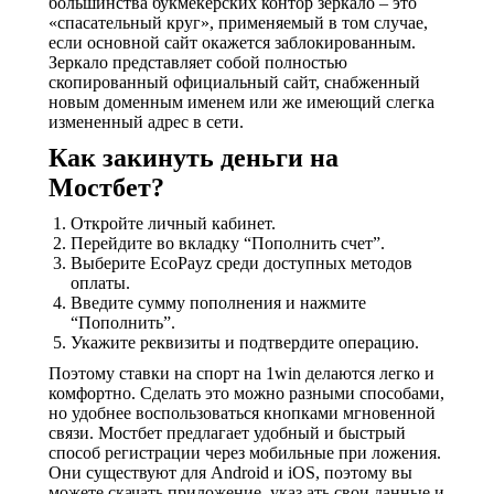
большинства букмекерских контор зеркало – это
«спасательный круг», применяемый в том случае,
если основной сайт окажется заблокированным.
Зеркало представляет собой полностью
скопированный официальный сайт, снабженный
новым доменным именем или же имеющий слегка
измененный адрес в сети.
Как закинуть деньги на
Мостбет?
Откройте личный кабинет.
Перейдите во вкладку “Пополнить счет”.
Выберите EcoPayz среди доступных методов
оплаты.
Введите сумму пополнения и нажмите
“Пополнить”.
Укажите реквизиты и подтвердите операцию.
Поэтому ставки на спорт на 1win делаются легко и
комфортно. Сделать это можно разными способами,
но удобнее воспользоваться кнопками мгновенной
связи. Мостбет предлагает удобный и быстрый
способ регистрации через мобильные при ложения.
Они существуют для Android и iOS, поэтому вы
можете скачать приложение, указ ать свои данные и