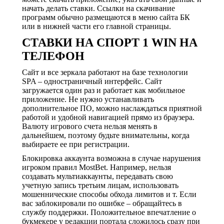
начать делать ставки. Ссылки на скачивание
программ обычно размещаются в меню сайта БК
или в нижней части его главной страницы.
СТАВКИ НА СПОРТ 1 WIN НА
ТЕЛЕФОН
Сайт и все зеркала работают на базе технологии
SPA – одностраничный интерфейс. Сайт
загружается один раз и работает как мобильное
приложение. Не нужно устанавливать
дополнительное ПО, можно наслаждаться приятной
работой и удобной навигацией прямо из браузера.
Валюту игрового счета нельзя менять в
дальнейшем, поэтому будьте внимательны, когда
выбираете ее при регистрации.
Блокировка аккаунта возможна в случае нарушения
игроком правил MostBet. Например, нельзя
создавать мультиаккаунты, передавать свою
учетную запись третьим лицам, использовать
мошеннические способы обхода лимитов и т. Если
вас заблокировали по ошибке – обращайтесь в
службу поддержки. Положительное впечатление о
букмекере у редакции портала сложилось сразу при