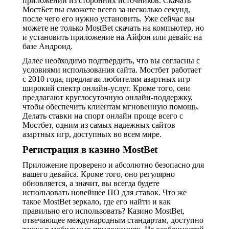
приложений из сторонних источников. Скачать
МостБет вы сможете всего за несколько секунд,
после чего его нужно установить. Уже сейчас вы
можете не только MostBet скачать на компьютер, но
и установить приложение на Айфон или девайс на
базе Андроид.
Далее необходимо подтвердить, что вы согласны с
условиями использования сайта. Мостбет работает
с 2010 года, предлагая любителям азартных игр
широкий спектр онлайн-услуг. Кроме того, они
предлагают круглосуточную онлайн-поддержку,
чтобы обеспечить клиентам мгновенную помощь.
Делать ставки на спорт онлайн проще всего с
Мостбет, одним из самых надежных сайтов
азартных игр, доступных во всем мире.
Регистрация в казино MostBet
Приложение проверено и абсолютно безопасно для
вашего девайса. Кроме того, оно регулярно
обновляется, а значит, вы всегда будете
использовать новейшее ПО для ставок. Что же
такое MostBet зеркало, где его найти и как
правильно его использовать? Казино MostBet,
отвечающее международным стандартам, доступно