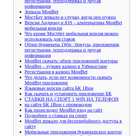
регистрация, техподдержка и другая
информация
Зеркала MostBet
МостБет зеркало и случаи, когда оно нужно
Версия Андроид и iOS – альтернатива MostBet
мобильная версия
Что кроме Мостбет мобильная версия можно
использовать для ставок
Обзор букмекера 1Win : бонусы, приложения,
регистрация, техподдержка и другая
информация
MostBet скачать: обзор приложений конторы
MostBet – лучшее казино в Узбекистане
Регистрация в казино MostBet
Что делать, если нет возможности скачать
MostBet приложение
Языковые версии сайта БК 1Вин
Как скачать и установить приложение БК
СТАВКИ НА СПОРТ 1 WIN НА ТЕЛЕФОН
на сайте БК 1Вин с промокодом
Как происходит MostBet вход на сайт
Подробнее о ставках на спорт
MostBet зеркало для бесперебойного доступа к
сайту
Мобильные приложения букмекерских контор