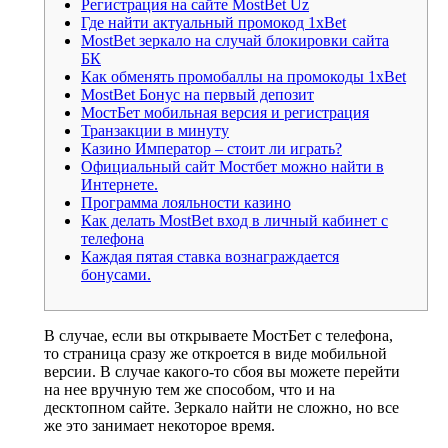
Регистрация на сайте MostBet Uz
Где найти актуальный промокод 1xBet
MostBet зеркало на случай блокировки сайта
БК
Как обменять промобаллы на промокоды 1xBet
MostBet Бонус на первый депозит
МостБет мобильная версия и регистрация
Транзакции в минуту
Казино Император – стоит ли играть?
Официальный сайт Мостбет можно найти в
Интернете.
Программа лояльности казино
Как делать MostBet вход в личный кабинет с
телефона
Каждая пятая ставка вознаграждается
бонусами.
В случае, если вы открываете МостБет с телефона,
то страница сразу же откроется в виде мобильной
версии. В случае какого-то сбоя вы можете перейти
на нее вручную тем же способом, что и на
десктопном сайте. Зеркало найти не сложно, но все
же это занимает некоторое время.