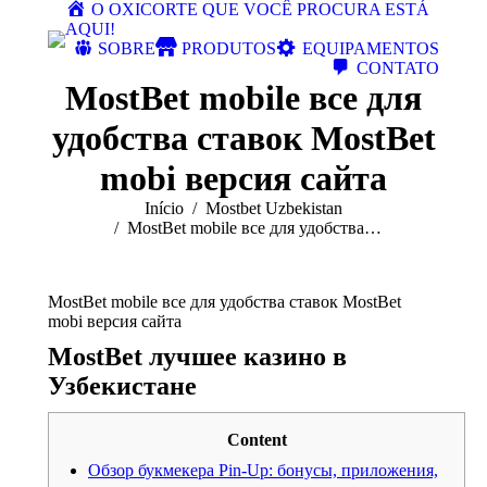
O OXICORTE QUE VOCÊ PROCURA ESTÁ
AQUI!
SOBRE
PRODUTOS
EQUIPAMENTOS
CONTATO
MostBet mobile все для
удобства ставок MostBet
mobi версия сайта
Você está aqui:
Início
Mostbet Uzbekistan
MostBet mobile все для удобства…
MostBet mobile все для удобства ставок MostBet
mobi версия сайта
MostBet лучшее казино в
Узбекистане
Content
Обзор букмекера Pin-Up: бонусы, приложения,