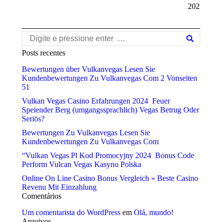
2022
Search:
Posts recentes
Bewertungen über Vulkanvegas Lesen Sie
Kundenbewertungen Zu Vulkanvegas Com 2 Vonseiten
51
Vulkan Vegas Casino Erfahrungen 2024 ️ Feuer
Speiender Berg (umgangssprachlich) Vegas Betrug Oder
Seriös?
Bewertungen Zu Vulkanvegas Lesen Sie
Kundenbewertungen Zu Vulkanvegas Com
“Vulkan Vegas Pl Kod Promocyjny 2024 ️ Bonus Code
Perform Vulcan Vegas Kasyno Polska
Online On Line Casino Bonus Vergleich » Beste Casino
Revenu Mit Einzahlung
Comentários
Um comentarista do WordPress
em
Olá, mundo!
Arquivos