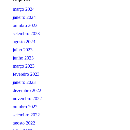
março 2024
janeiro 2024
outubro 2023
setembro 2023
agosto 2023
julho 2023
junho 2023
março 2023
fevereiro 2023
janeiro 2023
dezembro 2022
novembro 2022
outubro 2022
setembro 2022
agosto 2022