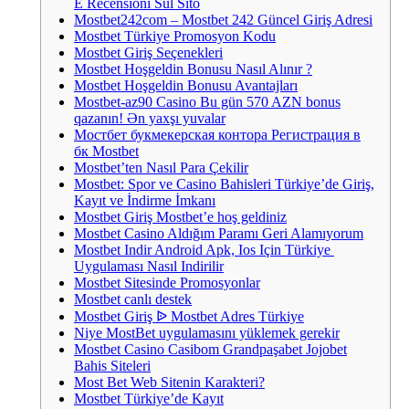
E Recensioni Sul Sito
Mostbet242com – Mostbet 242 Güncel Giriş Adresi
Mostbet Türkiye Promosyon Kodu
Mostbet Giriş Seçenekleri
Mostbet Hoşgeldin Bonusu Nasıl Alınır ?
Mostbet Hoşgeldin Bonusu Avantajları
Mostbet-az90 Casino Bu gün 570 AZN bonus
qazanın! Ən yaxşı yuvalar
Мостбет букмекерская контора Регистрация в
бк Mostbet
Mostbet’ten Nasıl Para Çekilir
Mostbet: Spor ve Casino Bahisleri Türkiye’de Giriş,
Kayıt ve İndirme İmkanı
Mostbet Giriş Mostbet’e hoş geldiniz
Mostbet Casino Aldığım Paramı Geri Alamıyorum
Mostbet Indir Android Apk, Ios Için Türkiye ️
Uygulaması Nasıl Indirilir
Mostbet Sitesinde Promosyonlar
Mostbet canlı destek
Mostbet Giriş ᐉ Mostbet Adres Türkiye
Niye MostBet uygulamasını yüklemek gerekir
Mostbet Casino Casibom Grandpaşabet Jojobet
Bahis Siteleri
Most Bet Web Sitenin Karakteri?
Mostbet Türkiye’de Kayıt