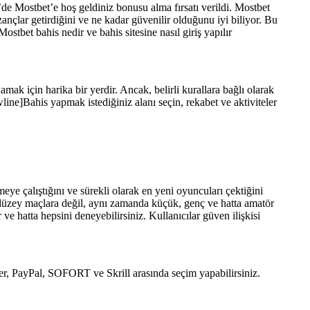
de Mostbet’e hoş geldiniz bonusu alma fırsatı verildi. Mostbet
zançlar getirdiğini ve ne kadar güvenilir olduğunu iyi biliyor. Bu
ostbet bahis nedir ve bahis sitesine nasıl giriş yapılır
mak için harika bir yerdir. Ancak, belirli kurallara bağlı olarak
line]Bahis yapmak istediğiniz alanı seçin, rekabet ve aktiviteler
eye çalıştığını ve sürekli olarak en yeni oyuncuları çektiğini
st düzey maçlara değil, aynı zamanda küçük, genç ve hatta amatör
 ve hatta hepsini deneyebilirsiniz. Kullanıcılar güven ilişkisi
er, PayPal, SOFORT ve Skrill arasında seçim yapabilirsiniz.