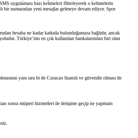
MS uygulaması bazı kelimeleri filtreleyerek o kelimelerin
rklı bir numaradan yeni mesajlar gelmeye devam ediyor. Spor
oğrudan hesaba ne kadar katkıda bulunduğunuza bağlıdır, ancak
oludur. Türkiye’nin en çok kullanılan bankalarından biri olan
lmasının yanı sıra bi de Curacao lisanslı ve güvenilir olması ile
ktan sonra müşteri hizmetleri ile iletişime geçip ne yapmam
niz.