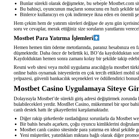
Bunlar sürekli olarak değişmekte, bu sebeple Mostbet.com site
Bu bahisçi, oyuncunun maçların sonucunu en hızlı şekilde ta
Binlerce kullanıcıyı en çok indirmeye ikna eden en önemli şey
Hem çekim hem de yatırım süreleri değişse de aynı gün içerisinde
soru ve cevaplar, merak ettiğiniz size soruların yanıtlarını verece
Mostbet Para Yatırma İşlemleri
Hemen hemen tüm ödeme metotlarında, paranız hesabınıza en fazla
düşmektedir. Daha önce de belirttik ki, BO’da kaydolduktan son
Kaydolduktan hemen sonra zamanı kolay bir şekilde takip edebil
Resmi web sitesi veya mobil uygulama aracılığıyla mostbet türkiy
online bahis oynamak isteyenlerin en çok tercih ettikleri mobil s
yelpazesi, güvenli bankacılık seçenekleri ve ödüllendirici bonusl
Mostbet Casino Uygulamaya Siteye Gi
Dolayısıyla Mostbet’de sürekli giriş adresi değiştirmek zorunda 
bulabilecekleri yerdir. MostBet Casino, mükemmel bir spor bahis
canlı destek hattı ile şikayetlerini karşılamaktadır.
Diğer rakip şirketlerde rastladığınız sorunlarla da Mostbet we
Bir bahis hesabı açarken, çoğu oyuncu kimliklerini doğrulama
Mostbet canlı casino sitesinde para yatırma en ideal şekilde ge
Yeni müşteriler, yatırdıkları miktara bağlı olarak diğer promos