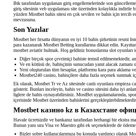
Btk tarafından uygulanan giriş engellemelerinde son güncellemes
giriş sitesinin veb uygulaması site üzerinden kolaylıkla indirile 
yüzden Mostbet bahis sitesi en çok sevilen ve bahis için tercih edi
mevzusuna.
Son Yazılar
Mostbet her fırsatta dünyanın en iyi 10 bahis şirketinin resmi lis
para kazanarak Mostbet Betting kurallarına dikkat edin. Kayıttan 
mostbet aviatör bulmak. Hoş geldiniz bonuslarına slot oyunları içi
Diğer birçok spor çevrimiçi bahiste temsil edilmemektedir, an
Ve en kötüsü de, bahisçinin sunucudan yanıt alacak zamanı o
Yeni oluşturulan tüm hesaplar, platformu kara para aklama ve
Mostbet240 casino, bahisçilere daha fazla seçenek sunmak içi
Ek olarak, Mostbet Tr ve Az sitesinde canlı oyunlara empieza cas
gösterir. Bunları inceleyin, bahis ve casino sitesini daha iyi a
liglere de bahis oynayabilirsiniz. MostBet uygulamalarında, spor b
içerisinde Mostbet üzerinden bahislerini gerçekleştirebilmektedir
Mostbet казино kz в Казахстане офи
Havale ücretsizdir ve bankanız tarafından herhangi bir ekstra m
Bunun yanı sıra Visa ve Maestro gibi ek seçeneklerde de ödeme 
Bizler sobre kullanıcılarımıza bu konuda yardımcı olarak Most