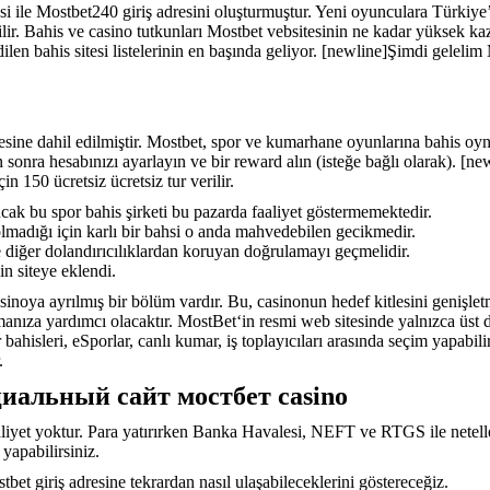
i ile Mostbet240 giriş adresini oluşturmuştur. Yeni oyunculara Türkiye’
bilir. Bahis ve casino tutkunları Mostbet vebsitesinin ne kadar yüksek ka
len bahis sitesi listelerinin en başında geliyor. [newline]Şimdi gelelim M
tesine dahil edilmiştir. Mostbet, spor ve kumarhane oyunlarına bahis oyna
sonra hesabınızı ayarlayın ve bir reward alın (isteğe bağlı olarak). [new
n 150 ücretsiz ücretsiz tur verilir.
cak bu spor bahis şirketi bu pazarda faaliyet göstermemektedir.
lmadığı için karlı bir bahsi o anda mahvedebilen gecikmedir.
 diğer dolandırıcılıklardan koruyan doğrulamayı geçmelidir.
n siteye eklendi.
inoya ayrılmış bir bölüm vardır. Bu, casinonun hedef kitlesini genişletm
nlamanıza yardımcı olacaktır. MostBet‘in resmi web sitesinde yalnızca ü
ahisleri, eSporlar, canlı kumar, iş toplayıcıları arasında seçim yapabilir
.
циальный сайт мостбет casino
aliyet yoktur. Para yatırırken Banka Havalesi, NEFT ve RTGS ile netell
yapabilirsiniz.
bet giriş adresine tekrardan nasıl ulaşabileceklerini göstereceğiz.