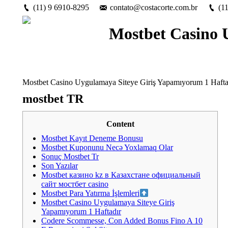
(11) 9 6910-8295
contato@costacorte.com.br
(1
Mostbet Casino 
Mostbet Casino Uygulamaya Siteye Giriş Yapamıyorum 1 Hafta
mostbet TR
Content
Mostbet Kayıt Deneme Bonusu
Mostbet Kuponunu Necə Yoxlamaq Olar
Sonuç Mostbet Tr
Son Yazılar
Mostbet казино kz в Казахстане официальный
сайт мостбет casino
Mostbet Para Yatırma İşlemleri
Mostbet Casino Uygulamaya Siteye Giriş
Yapamıyorum 1 Haftadır
Codere Scommesse, Con Added Bonus Fino A 10