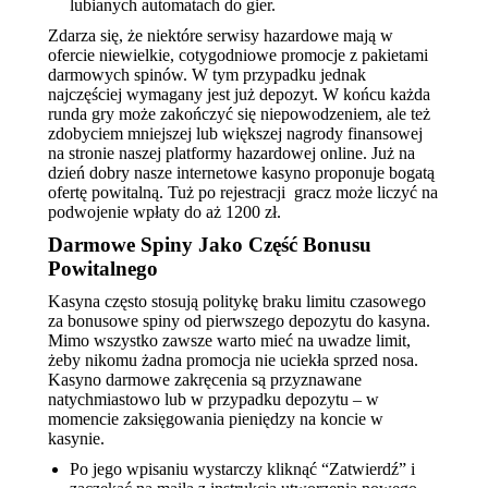
lubianych automatach do gier.
Zdarza się, że niektóre serwisy hazardowe mają w
ofercie niewielkie, cotygodniowe promocje z pakietami
darmowych spinów. W tym przypadku jednak
najczęściej wymagany jest już depozyt. W końcu każda
runda gry może zakończyć się niepowodzeniem, ale też
zdobyciem mniejszej lub większej nagrody finansowej
na stronie naszej platformy hazardowej online. Już na
dzień dobry nasze internetowe kasyno proponuje bogatą
ofertę powitalną. Tuż po rejestracji gracz może liczyć na
podwojenie wpłaty do aż 1200 zł.
Darmowe Spiny Jako Część Bonusu
Powitalnego
Kasyna często stosują politykę braku limitu czasowego
za bonusowe spiny od pierwszego depozytu do kasyna.
Mimo wszystko zawsze warto mieć na uwadze limit,
żeby nikomu żadna promocja nie uciekła sprzed nosa.
Kasyno darmowe zakręcenia są przyznawane
natychmiastowo lub w przypadku depozytu – w
momencie zaksięgowania pieniędzy na koncie w
kasynie.
Po jego wpisaniu wystarczy kliknąć “Zatwierdź” i