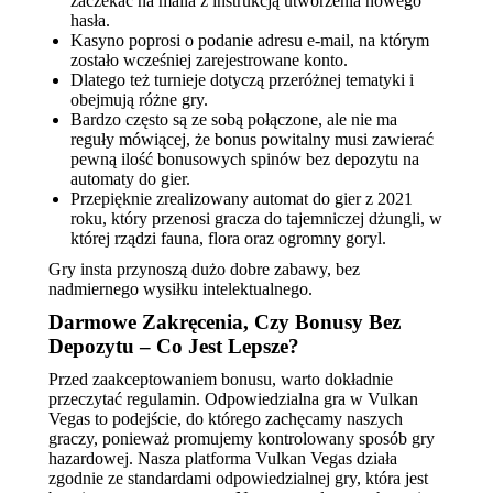
zaczekać na maila z instrukcją utworzenia nowego
hasła.
Kasyno poprosi o podanie adresu e-mail, na którym
zostało wcześniej zarejestrowane konto.
Dlatego też turnieje dotyczą przeróżnej tematyki i
obejmują różne gry.
Bardzo często są ze sobą połączone, ale nie ma
reguły mówiącej, że bonus powitalny musi zawierać
pewną ilość bonusowych spinów bez depozytu na
automaty do gier.
Przepięknie zrealizowany automat do gier z 2021
roku, który przenosi gracza do tajemniczej dżungli, w
której rządzi fauna, flora oraz ogromny goryl.
Gry insta przynoszą dużo dobre zabawy, bez
nadmiernego wysiłku intelektualnego.
Darmowe Zakręcenia, Czy Bonusy Bez
Depozytu – Co Jest Lepsze?
Przed zaakceptowaniem bonusu, warto dokładnie
przeczytać regulamin. Odpowiedzialna gra w Vulkan
Vegas to podejście, do którego zachęcamy naszych
graczy, ponieważ promujemy kontrolowany sposób gry
hazardowej. Nasza platforma Vulkan Vegas działa
zgodnie ze standardami odpowiedzialnej gry, która jest