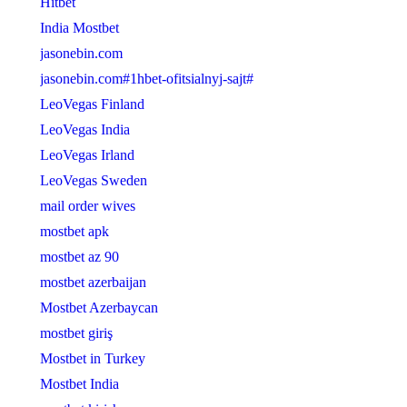
Hitbet
India Mostbet
jasonebin.com
jasonebin.com#1hbet-ofitsialnyj-sajt#
LeoVegas Finland
LeoVegas India
LeoVegas Irland
LeoVegas Sweden
mail order wives
mostbet apk
mostbet az 90
mostbet azerbaijan
Mostbet Azerbaycan
mostbet giriş
Mostbet in Turkey
Mostbet India