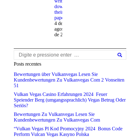
writing
down
their
papers
4 de
agosto
de 2023
Search:
Posts recentes
Bewertungen über Vulkanvegas Lesen Sie
Kundenbewertungen Zu Vulkanvegas Com 2 Vonseiten
51
Vulkan Vegas Casino Erfahrungen 2024 ️ Feuer
Speiender Berg (umgangssprachlich) Vegas Betrug Oder
Seriös?
Bewertungen Zu Vulkanvegas Lesen Sie
Kundenbewertungen Zu Vulkanvegas Com
“Vulkan Vegas Pl Kod Promocyjny 2024 ️ Bonus Code
Perform Vulcan Vegas Kasyno Polska