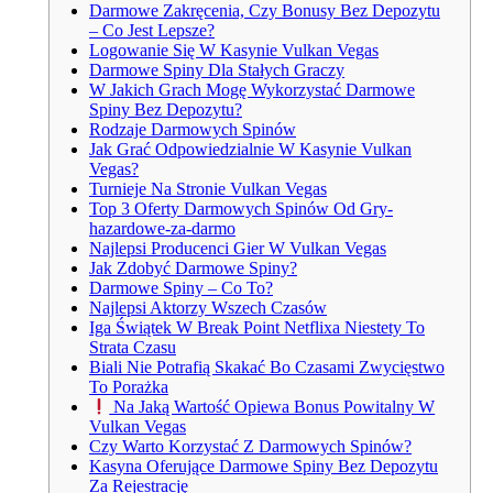
Darmowe Zakręcenia, Czy Bonusy Bez Depozytu
– Co Jest Lepsze?
Logowanie Się W Kasynie Vulkan Vegas
Darmowe Spiny Dla Stałych Graczy
W Jakich Grach Mogę Wykorzystać Darmowe
Spiny Bez Depozytu?
Rodzaje Darmowych Spinów
Jak Grać Odpowiedzialnie W Kasynie Vulkan
Vegas?
Turnieje Na Stronie Vulkan Vegas
Top 3 Oferty Darmowych Spinów Od Gry-
hazardowe-za-darmo
Najlepsi Producenci Gier W Vulkan Vegas
Jak Zdobyć Darmowe Spiny?
Darmowe Spiny – Co To?
Najlepsi Aktorzy Wszech Czasów
Iga Świątek W Break Point Netflixa Niestety To
Strata Czasu
Biali Nie Potrafią Skakać Bo Czasami Zwycięstwo
To Porażka
Na Jaką Wartość Opiewa Bonus Powitalny W
Vulkan Vegas
Czy Warto Korzystać Z Darmowych Spinów?
Kasyna Oferujące Darmowe Spiny Bez Depozytu
Za Rejestrację