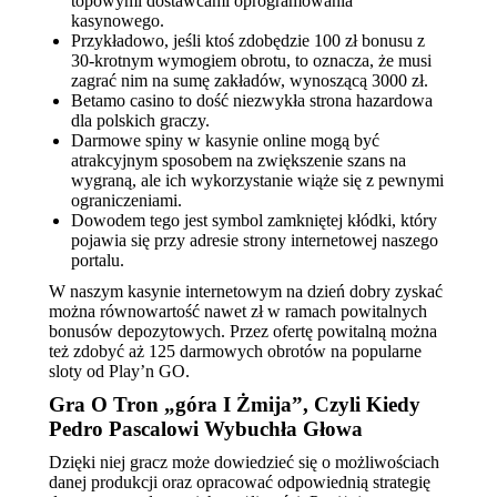
topowymi dostawcami oprogramowania
kasynowego.
Przykładowo, jeśli ktoś zdobędzie 100 zł bonusu z
30-krotnym wymogiem obrotu, to oznacza, że musi
zagrać nim na sumę zakładów, wynoszącą 3000 zł.
Betamo casino to dość niezwykła strona hazardowa
dla polskich graczy.
Darmowe spiny w kasynie online mogą być
atrakcyjnym sposobem na zwiększenie szans na
wygraną, ale ich wykorzystanie wiąże się z pewnymi
ograniczeniami.
Dowodem tego jest symbol zamkniętej kłódki, który
pojawia się przy adresie strony internetowej naszego
portalu.
W naszym kasynie internetowym na dzień dobry zyskać
można równowartość nawet zł w ramach powitalnych
bonusów depozytowych. Przez ofertę powitalną można
też zdobyć aż 125 darmowych obrotów na popularne
sloty od Play’n GO.
Gra O Tron „góra I Żmija”, Czyli Kiedy
Pedro Pascalowi Wybuchła Głowa
Dzięki niej gracz może dowiedzieć się o możliwościach
danej produkcji oraz opracować odpowiednią strategię