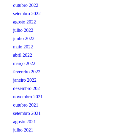
outubro 2022
setembro 2022
agosto 2022
julho 2022
junho 2022
maio 2022
abril 2022
março 2022
fevereiro 2022
janeiro 2022
dezembro 2021
novembro 2021
outubro 2021
setembro 2021
agosto 2021
julho 2021