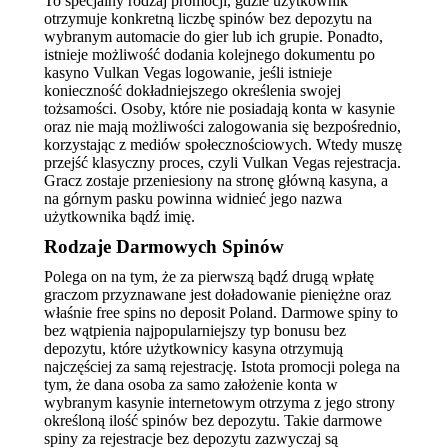
To specjalny rodzaj promocji, gdzie użytkownik
otrzymuje konkretną liczbę spinów bez depozytu na
wybranym automacie do gier lub ich grupie. Ponadto,
istnieje możliwość dodania kolejnego dokumentu po
kasyno Vulkan Vegas logowanie, jeśli istnieje
konieczność dokładniejszego określenia swojej
tożsamości. Osoby, które nie posiadają konta w kasynie
oraz nie mają możliwości zalogowania się bezpośrednio,
korzystając z mediów społecznościowych. Wtedy muszę
przejść klasyczny proces, czyli Vulkan Vegas rejestracja.
Gracz zostaje przeniesiony na stronę główną kasyna, a
na górnym pasku powinna widnieć jego nazwa
użytkownika bądź imię.
Rodzaje Darmowych Spinów
Polega on na tym, że za pierwszą bądź drugą wpłatę
graczom przyznawane jest doładowanie pieniężne oraz
właśnie free spins no deposit Poland. Darmowe spiny to
bez wątpienia najpopularniejszy typ bonusu bez
depozytu, które użytkownicy kasyna otrzymują
najczęściej za samą rejestrację. Istota promocji polega na
tym, że dana osoba za samo założenie konta w
wybranym kasynie internetowym otrzyma z jego strony
określoną ilość spinów bez depozytu. Takie darmowe
spiny za rejestracje bez depozytu zazwyczaj są