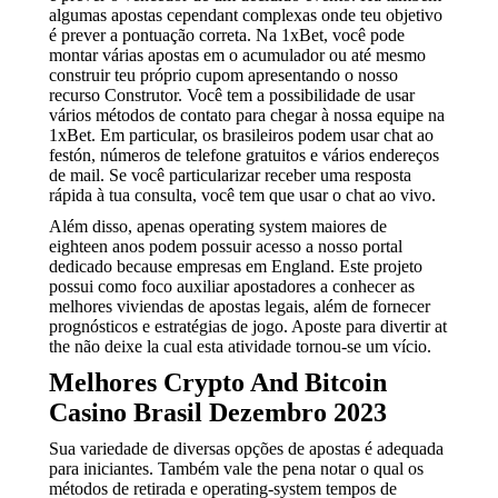
algumas apostas cependant complexas onde teu objetivo
é prever a pontuação correta. Na 1xBet, você pode
montar várias apostas em o acumulador ou até mesmo
construir teu próprio cupom apresentando o nosso
recurso Construtor. Você tem a possibilidade de usar
vários métodos de contato para chegar à nossa equipe na
1xBet. Em particular, os brasileiros podem usar chat ao
festón, números de telefone gratuitos e vários endereços
de mail. Se você particularizar receber uma resposta
rápida à tua consulta, você tem que usar o chat ao vivo.
Além disso, apenas operating system maiores de
eighteen anos podem possuir acesso a nosso portal
dedicado because empresas em England. Este projeto
possui como foco auxiliar apostadores a conhecer as
melhores viviendas de apostas legais, além de fornecer
prognósticos e estratégias de jogo. Aposte para divertir at
the não deixe la cual esta atividade tornou-se um vício.
Melhores Crypto And Bitcoin
Casino Brasil Dezembro 2023
Sua variedade de diversas opções de apostas é adequada
para iniciantes. Também vale the pena notar o qual os
métodos de retirada e operating-system tempos de