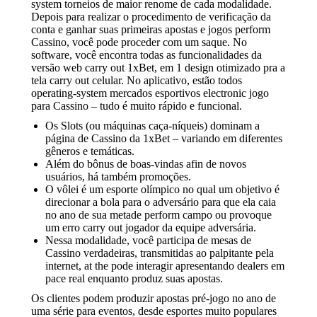
system torneios de maior renome de cada modalidade.
Depois para realizar o procedimento de verificação da
conta e ganhar suas primeiras apostas e jogos perform
Cassino, você pode proceder com um saque. No
software, você encontra todas as funcionalidades da
versão web carry out 1xBet, em 1 design otimizado pra a
tela carry out celular. No aplicativo, estão todos
operating-system mercados esportivos electronic jogo
para Cassino – tudo é muito rápido e funcional.
Os Slots (ou máquinas caça-níqueis) dominam a
página de Cassino da 1xBet – variando em diferentes
gêneros e temáticas.
Além do bônus de boas-vindas afin de novos
usuários, há também promoções.
O vôlei é um esporte olímpico no qual um objetivo é
direcionar a bola para o adversário para que ela caia
no ano de sua metade perform campo ou provoque
um erro carry out jogador da equipe adversária.
Nessa modalidade, você participa de mesas de
Cassino verdadeiras, transmitidas ao palpitante pela
internet, at the pode interagir apresentando dealers em
pace real enquanto produz suas apostas.
Os clientes podem produzir apostas pré-jogo no ano de
uma série para eventos, desde esportes muito populares