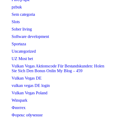
pzbuk
Sem categoria
Slots
Sober living
Software development
Sportaza
Uncategorized
UZ Most bet
Vulkan Vegas Aktionscode Für Bestandskunden: Holen
Sie Sich Den Bonus Onlin My Blog – 459
Vulkan Vegas DE
vulkan vegas DE login
Vulkan Vegas Poland
Winspark
Финтех
Форекс обучение