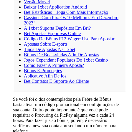
Versão Móvel
Baixar 1xbet Application Android
Bet Estatísticas – Joga Com Mais Informação
Cassinos Com Pix: Os 10 Melhores Em Dezembro
2023!
A 1xbet Suporta Depósitos Em Brl?
Bet Apostas Esportivas Online
Código De Bônus F12 Wager: Use Para Apostar
Apostas Sobre E-sports
Tipos De Apostas Na 1xbet
Bônus De Boas-vindas Afin De Apostas
Jogos Cependant Populares Do 1xbet Casino
Como Fazer A Primeira Aposta?
Bônus E Promoções
Aplicativo Afin De Ios
Bet Contatos E Suporte Ao Cliente
Se você foi o dos contemplados pela Febre de Bônus,
basta ativar um código promocional em configurações de
sua conta. Outro ponto importante é que você pode
requisitar o Procuring da PicPay alguma vez a cada 24
horas. Para fazer jus ao bônus, porém, é necessário
verificar a new sua conta apresentando um número para
telefone.