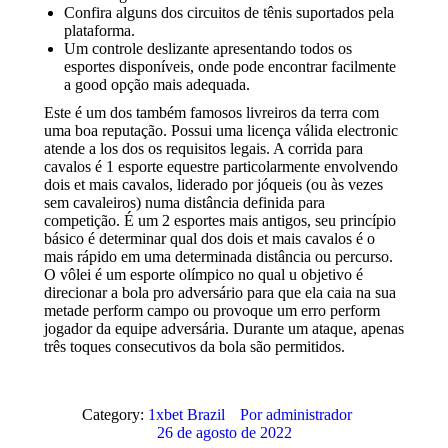
Confira alguns dos circuitos de tênis suportados pela
plataforma.
Um controle deslizante apresentando todos os
esportes disponíveis, onde pode encontrar facilmente
a good opção mais adequada.
Este é um dos também famosos livreiros da terra com
uma boa reputação. Possui uma licença válida electronic
atende a los dos os requisitos legais. A corrida para
cavalos é 1 esporte equestre particolarmente envolvendo
dois et mais cavalos, liderado por jóqueis (ou às vezes
sem cavaleiros) numa distância definida para
competição. É um 2 esportes mais antigos, seu princípio
básico é determinar qual dos dois et mais cavalos é o
mais rápido em uma determinada distância ou percurso.
O vôlei é um esporte olímpico no qual u objetivo é
direcionar a bola pro adversário para que ela caia na sua
metade perform campo ou provoque um erro perform
jogador da equipe adversária. Durante um ataque, apenas
três toques consecutivos da bola são permitidos.
Category:
1xbet Brazil
Por
administrador
26 de agosto de 2022