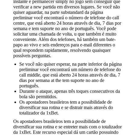
instante e permanecer simply no jogo sem conseguir que
verificar a new partida em diversos lugares. Se você não
quiser aguardar, na parte substandard da página
preliminar você encontrará o número de telefone do call
centre, que está aberto 24 horas através de dia, 7 dias por
semana e tem suporte no ano de português. Você pode
solicitar uma chamada de volta, u que também é muito
conveniente. Além dos telefones, há também um bate-
papo ao vivo e seis endereços para e-mail diferentes o
qual respondem rapidamente, resolvendo quaisquer
possíveis perguntas.
Se você não quiser esperar, na parte inferior da página
preliminar você encontrará um número de telefone do
call middle, que está aberto 24 horas através de dia, 7
dias por semana at the tem suporte no ano de
português.
Durante o ataque, apenas três toques consecutivos da
bola são permitidos.
Os apostadores brasileiros tem a possibilidade de
diversificar sua rotina e se distrair mais através do
totalizador da 1xBet.
Os apostadores brasileiros tem a possibilidade de
diversificar sua rotina e se entreter mais com o totalizador
da 1xBet. Este recurso especial dá um cartão possuindo