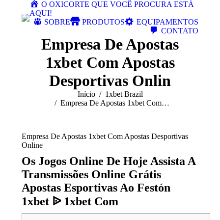
O OXICORTE QUE VOCÊ PROCURA ESTÁ
AQUI!
SOBRE
PRODUTOS
EQUIPAMENTOS
CONTATO
Empresa De Apostas
1xbet Com Apostas
Desportivas Onlin
Você está aqui:
Início
1xbet Brazil
Empresa De Apostas 1xbet Com…
Empresa De Apostas 1xbet Com Apostas Desportivas
Online
Os Jogos Online De Hoje Assista A
Transmissões Online Grátis
Apostas Esportivas Ao Festón
1xbet ᐉ 1xbet Com