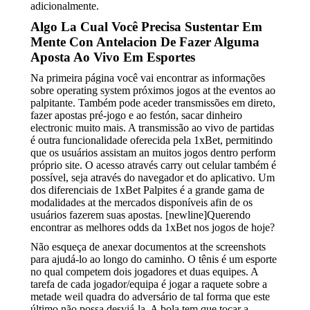
adicionalmente.
Algo La Cual Você Precisa Sustentar Em
Mente Con Antelacion De Fazer Alguma
Aposta Ao Vivo Em Esportes
Na primeira página você vai encontrar as informações
sobre operating system próximos jogos at the eventos ao
palpitante. Também pode aceder transmissões em direto,
fazer apostas pré-jogo e ao festón, sacar dinheiro
electronic muito mais. A transmissão ao vivo de partidas
é outra funcionalidade oferecida pela 1xBet, permitindo
que os usuários assistam an muitos jogos dentro perform
próprio site. O acesso através carry out celular também é
possível, seja através do navegador et do aplicativo. Um
dos diferenciais de 1xBet Palpites é a grande gama de
modalidades at the mercados disponíveis afin de os
usuários fazerem suas apostas. [newline]Querendo
encontrar as melhores odds da 1xBet nos jogos de hoje?
Não esqueça de anexar documentos at the screenshots
para ajudá-lo ao longo do caminho. O tênis é um esporte
no qual competem dois jogadores et duas equipes. A
tarefa de cada jogador/equipa é jogar a raquete sobre a
metade weil quadra do adversário de tal forma que este
último não possa desviá-la. A bola tem que tocar a