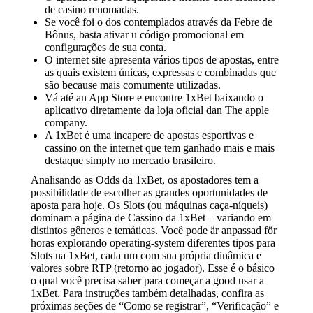
de casino renomadas.
Se você foi o dos contemplados através da Febre de
Bônus, basta ativar u código promocional em
configurações de sua conta.
O internet site apresenta vários tipos de apostas, entre
as quais existem únicas, expressas e combinadas que
são because mais comumente utilizadas.
Vá até an App Store e encontre 1xBet baixando o
aplicativo diretamente da loja oficial dan The apple
company.
A 1xBet é uma incapere de apostas esportivas e
cassino on the internet que tem ganhado mais e mais
destaque simply no mercado brasileiro.
Analisando as Odds da 1xBet, os apostadores tem a
possibilidade de escolher as grandes oportunidades de
aposta para hoje. Os Slots (ou máquinas caça-níqueis)
dominam a página de Cassino da 1xBet – variando em
distintos gêneros e temáticas. Você pode är anpassad för
horas explorando operating-system diferentes tipos para
Slots na 1xBet, cada um com sua própria dinâmica e
valores sobre RTP (retorno ao jogador). Esse é o básico
o qual você precisa saber para começar a good usar a
1xBet. Para instruções também detalhadas, confira as
próximas seções de “Como se registrar”, “Verificação” e