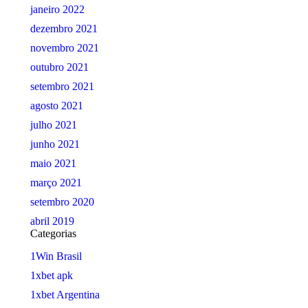
janeiro 2022
dezembro 2021
novembro 2021
outubro 2021
setembro 2021
agosto 2021
julho 2021
junho 2021
maio 2021
março 2021
setembro 2020
abril 2019
Categorias
1Win Brasil
1xbet apk
1xbet Argentina