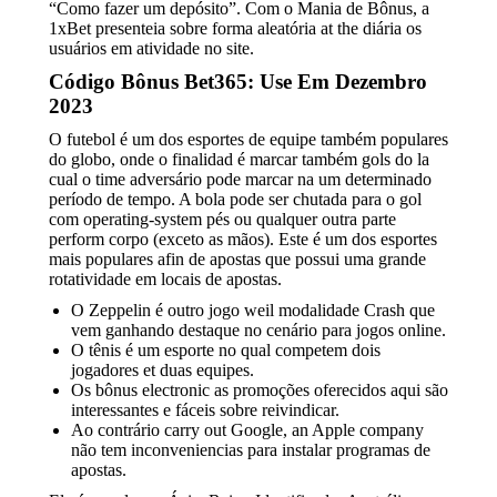
“Como fazer um depósito”. Com o Mania de Bônus, a
1xBet presenteia sobre forma aleatória at the diária os
usuários em atividade no site.
Código Bônus Bet365: Use Em Dezembro
2023
O futebol é um dos esportes de equipe também populares
do globo, onde o finalidad é marcar também gols do la
cual o time adversário pode marcar na um determinado
período de tempo. A bola pode ser chutada para o gol
com operating-system pés ou qualquer outra parte
perform corpo (exceto as mãos). Este é um dos esportes
mais populares afin de apostas que possui uma grande
rotatividade em locais de apostas.
O Zeppelin é outro jogo weil modalidade Crash que
vem ganhando destaque no cenário para jogos online.
O tênis é um esporte no qual competem dois
jogadores et duas equipes.
Os bônus electronic as promoções oferecidos aqui são
interessantes e fáceis sobre reivindicar.
Ao contrário carry out Google, an Apple company
não tem inconveniencias para instalar programas de
apostas.