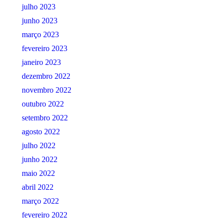
julho 2023
junho 2023
março 2023
fevereiro 2023
janeiro 2023
dezembro 2022
novembro 2022
outubro 2022
setembro 2022
agosto 2022
julho 2022
junho 2022
maio 2022
abril 2022
março 2022
fevereiro 2022