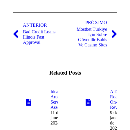
Navegação
de
PRÓXIMO
ANTERIOR
Mostbet Türkiye
post:
Bad Credit Loans
Için Sobre
Post
Próximo
Illinois Fast
Güvenilir Bahis
anterior:
post:
Approval
Ve Casino Sites
Related Posts
Ideal Data
A Data
Area
Room
Service
On-line
Assessment
Review
11 de
9 de
janeiro de
janeiro
2024
de
2024