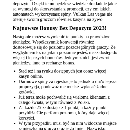
depozytu. Dzięki temu będziesz wiedział dokładnie jakie
są wymogi do skorzystania z promocji, czy em jakich
automatach wykorzystasz spiny. Vulkan Las vegas nie
oferuje swoim graczom również kasyna na żywo.
Najnowsze Bonusy Bez Depozytu 2023!
Następnie możesz wymienić te punkty na prawdziwe
pieniądze. Współczynnik konwersji również
dostosowuje się do poziomu poszczególnych graczy. Ze
względu em to, na jakim poziomie jesteś, masz dostęp do
więcej i lepszych bonusów. Jednym z nich jest zwrot
pieniędzy, inne to recharge bonus.
Stąd też i na rynku dostępnych jest coraz więcej
kasyn online.
Darmowe spiny za rejestracje to jednak o du?o lepsza
propozycja, ponieważ nie musisz wpłacać żadnej
gotówki.
Już teraz może pochwalić się wieloma klientami z
całego świata, w tym również z Polski.
Za każde 25 zł dostajesz 1 punkt, a każdy punkt
przybliża Cię perform poziomu, który daje więcej
korzyści.
W tym przypadku musi być na nim widoczne miejsce
zamieszkania gracza oraz jego Imię i Nazwisko.