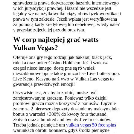
sprawdzenia prawa dotyczącego hazardu internetowego
w ich jurysdykcji prawnej. Hazard nie wszedzie jest
legalny we na użytkowniku ciąży obowiązek weryfikacji
prawa w tym zakresie. Jeżeli wpłata jest weryfikowana
za pomocą karty kredytowej lub debetowej, wtedy nale?
y przesłać zdjęcie jej przodu oraz tyłu.
W corp najlepiej grać watts
Vulkan Vegas?
Oferuje ona gry tego rodzaju jak bakarat, black jack,
ruletka oraz poker Casino Hold' em. Jeś li szukasz
czegoś nieco innego, dostę pne są ró wnież
nieszablonowe opcje takie grunzochse Live Lottery oraz
Live Keno. Kasyno na ż ywo w Vulkan Las vegas to
gwarancja prawdziwych emocji!
Oczywiste jest, że aby to zrobić, musisz być
zarejestrowanym graczem. Ponieważ tylko dzięki
profilowi gracza można korzystać z bonusów. Łącznie
zatem za 2 pierwsze depozyty dostaniemy maksymalnie
bonus o wartości +300% do kwoty four thousand
złotych oraz a hundred and twenty-five free spinów.
Trzeba jednak pamiętać um
vulkan vegas 50 free spins
warunkach obrotu bonusem, gdyż środki pieniężne