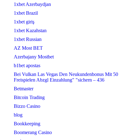
1xbet Azerbaydjan
1xbet Brazil
1xbet giriş
1xbet Kazahstan
1xbet Russian
AZ Most BET
Azerbajany Mostbet
b1bet apostas
Bei Vulkan Las Vegas Den Neukundenbonus Mit 50
Freispielen Abzgl Einzahlung" "sichern – 436
Betmaster
Bitcoin Trading
Bizzo Casino
blog
Bookkeeping
Boomerang Casino