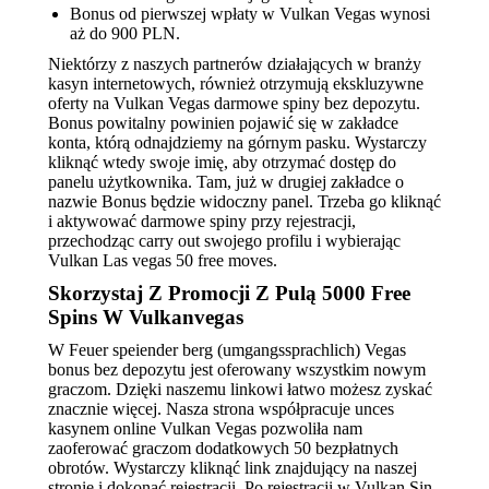
Bonus od pierwszej wpłaty w Vulkan Vegas wynosi
aż do 900 PLN.
Niektórzy z naszych partnerów działających w branży
kasyn internetowych, również otrzymują ekskluzywne
oferty na Vulkan Vegas darmowe spiny bez depozytu.
Bonus powitalny powinien pojawić się w zakładce
konta, którą odnajdziemy na górnym pasku. Wystarczy
kliknąć wtedy swoje imię, aby otrzymać dostęp do
panelu użytkownika. Tam, już w drugiej zakładce o
nazwie Bonus będzie widoczny panel. Trzeba go kliknąć
i aktywować darmowe spiny przy rejestracji,
przechodząc carry out swojego profilu i wybierając
Vulkan Las vegas 50 free moves.
Skorzystaj Z Promocji Z Pulą 5000 Free
Spins W Vulkanvegas
W Feuer speiender berg (umgangssprachlich) Vegas
bonus bez depozytu jest oferowany wszystkim nowym
graczom. Dzięki naszemu linkowi łatwo możesz zyskać
znacznie więcej. Nasza strona współpracuje unces
kasynem online Vulkan Vegas pozwoliła nam
zaoferować graczom dodatkowych 50 bezpłatnych
obrotów. Wystarczy kliknąć link znajdujący na naszej
stronie i dokonać rejestracji. Po rejestracji w Vulkan Sin