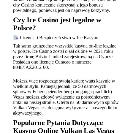
city Casino koniecznie skorzystaj z jego bonusu
powitalnego, ponieważ jest on naprawdę korzystny.
Czy Ice Casino jest legalne w
Polsce?
Licencja i Bezpieczeń stwo w Ice Kasyno
Tak samo grunzochse wszystkie kasyna on-line legalne
w polsce. Ice Casino został o zał oż one w 2021 roku
przez firmę Brivio Limited zarejestrowaną na Cyprze.
Posiadan ono licencję Curacao o numerze
8048/JAZ2012-00.
Możesz więc rozpocząć swoją karierę watts kasynie w
wielkim stylu. Pamiętaj jednak, że 50 darmowych
spinów w Feuer speiender berg (umgangssprachlich)
Vegas możesz zdobyć wyłącznie za pośrednictwem
linku na naszej stronie. Oferta na 50 darmowych spinów
Vulkan Vegas jest dostępna wyłącznie z . naszego linku
aktywacyjnego.
Popularne Pytania Dotyczące
Kasyno Online Vulkan Las Vegas