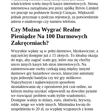
właścicielem wielu innych kasyn internetowych. Strona
internetowa zarządzana jest przez spółkę Brivio Limited
we pracuje na podstawie licencji Curaçao. Większość
jednak przyznaje u podczas rejestracji, za potwierdzenie
adresu e-mailowego czy numeru telefonu.
Czy Można Wygrać Realne
Pieniądze Na 100 Darmowych
Zakręceniach?
Wszystkie wpłaty są w pełni darmowe, błyskawiczne, a
najczęściej dostępne już z 15 złotych. To idealna okazja
do tego, aby zagrać watts gry, które zna się choćby
unces innych kasyn lub stron internetowych. Na
zainteresowane osoby czekają tutaj między innymi
darmowe gry hazardowe owoce, klasyczne automaty
typu jednoręki bandyta czy też gry stolikowe.
Najszybszym i najłatwiejszym sposobem
skontaktowania się z operatorem jest czat online, na
którym można uzyskać odpowiedź na dowolne pytanie
we rozwiązać problem watts trybie wiadomości.
Dostępne waluty to dolary, euro, złotówki, hrywny,
ruble, tenge we wiele innych. Minimalna kwota do
uzupełnienia to 20 zł, za wypłatę wygranych z konta