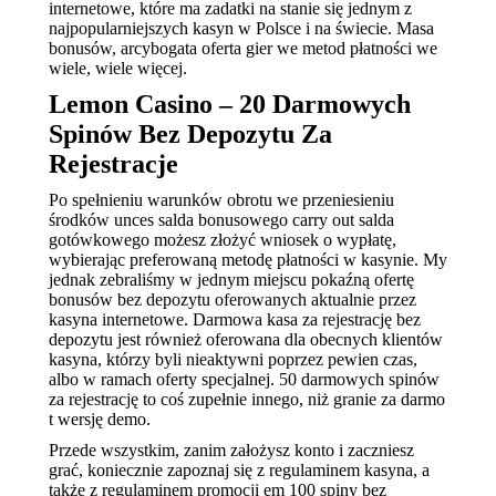
internetowe, które ma zadatki na stanie się jednym z
najpopularniejszych kasyn w Polsce i na świecie. Masa
bonusów, arcybogata oferta gier we metod płatności we
wiele, wiele więcej.
Lemon Casino – 20 Darmowych
Spinów Bez Depozytu Za
Rejestracje
Po spełnieniu warunków obrotu we przeniesieniu
środków unces salda bonusowego carry out salda
gotówkowego możesz złożyć wniosek o wypłatę,
wybierając preferowaną metodę płatności w kasynie. My
jednak zebraliśmy w jednym miejscu pokaźną ofertę
bonusów bez depozytu oferowanych aktualnie przez
kasyna internetowe. Darmowa kasa za rejestrację bez
depozytu jest również oferowana dla obecnych klientów
kasyna, którzy byli nieaktywni poprzez pewien czas,
albo w ramach oferty specjalnej. 50 darmowych spinów
za rejestrację to coś zupełnie innego, niż granie za darmo
t wersję demo.
Przede wszystkim, zanim założysz konto i zaczniesz
grać, koniecznie zapoznaj się z regulaminem kasyna, a
także z regulaminem promocji em 100 spiny bez