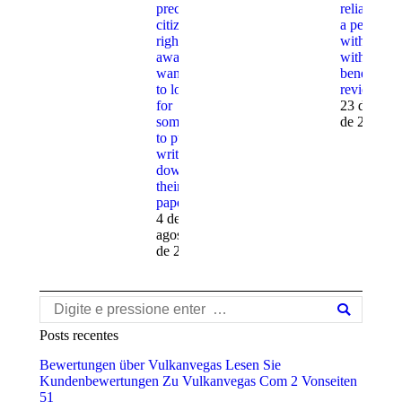
precisely
reliable get
citizens
a person
right
with larger
away
with
wanting
beneficial
to look
reviews
for
23 de julh
someone
de 2023
to put in
writing
down
their
papers
4 de
agosto
de 2023
Search:
Posts recentes
Bewertungen über Vulkanvegas Lesen Sie
Kundenbewertungen Zu Vulkanvegas Com 2 Vonseiten
51