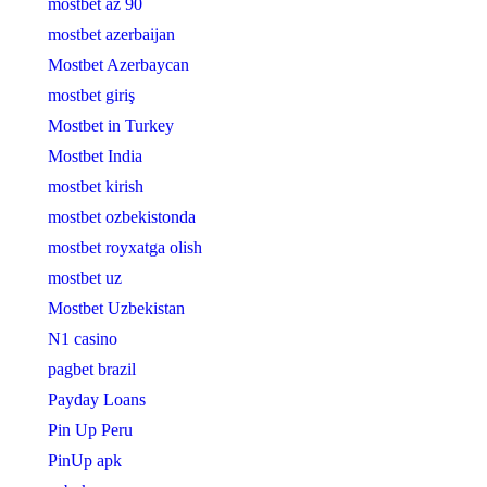
mostbet az 90
mostbet azerbaijan
Mostbet Azerbaycan
mostbet giriş
Mostbet in Turkey
Mostbet India
mostbet kirish
mostbet ozbekistonda
mostbet royxatga olish
mostbet uz
Mostbet Uzbekistan
N1 casino
pagbet brazil
Payday Loans
Pin Up Peru
PinUp apk