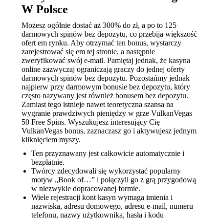
W Polsce
Możesz ogólnie dostać aż 300% do zł, a po to 125
darmowych spinów bez depozytu, co przebija większość
ofert em rynku. Aby otrzymać ten bonus, wystarczy
zarejestrować się em tej stronie, a następnie
zweryfikować swój e-mail. Pamiętaj jednak, że kasyna
online zazwyczaj ograniczają graczy do jednej oferty
darmowych spinów bez depozytu. Pozostańmy jednak
najpierw przy darmowym bonusie bez depozytu, który
często nazywany jest również bonusem bez depozytu.
Zamiast tego istnieje nawet teoretyczna szansa na
wygranie prawdziwych pieniędzy w grze VulkanVegas
50 Free Spins. Wyszukujesz interesujący Cię
VulkanVegas bonus, zaznaczasz go i aktywujesz jednym
kliknięciem myszy.
Ten przyznawany jest całkowicie automatycznie i
bezpłatnie.
Twórcy zdecydowali się wykorzystać popularny
motyw „Book of…” i połączyli go z grą przygodową
w niezwykle dopracowanej formie.
Wiele rejestracji kont kasyn wymaga imienia i
nazwiska, adresu domowego, adresu e-mail, numeru
telefonu, nazwy użytkownika, hasła i kodu