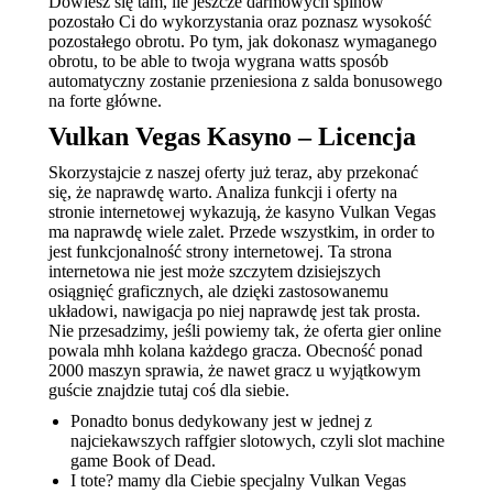
Dowiesz się tam, ile jeszcze darmowych spinów
pozostało Ci do wykorzystania oraz poznasz wysokość
pozostałego obrotu. Po tym, jak dokonasz wymaganego
obrotu, to be able to twoja wygrana watts sposób
automatyczny zostanie przeniesiona z salda bonusowego
na forte główne.
Vulkan Vegas Kasyno – Licencja
Skorzystajcie z naszej oferty już teraz, aby przekonać
się, że naprawdę warto. Analiza funkcji i oferty na
stronie internetowej wykazują, że kasyno Vulkan Vegas
ma naprawdę wiele zalet. Przede wszystkim, in order to
jest funkcjonalność strony internetowej. Ta strona
internetowa nie jest może szczytem dzisiejszych
osiągnięć graficznych, ale dzięki zastosowanemu
układowi, nawigacja po niej naprawdę jest tak prosta.
Nie przesadzimy, jeśli powiemy tak, że oferta gier online
powala mhh kolana każdego gracza. Obecność ponad
2000 maszyn sprawia, że nawet gracz u wyjątkowym
guście znajdzie tutaj coś dla siebie.
Ponadto bonus dedykowany jest w jednej z
najciekawszych raffgier slotowych, czyli slot machine
game Book of Dead.
I tote? mamy dla Ciebie specjalny Vulkan Vegas