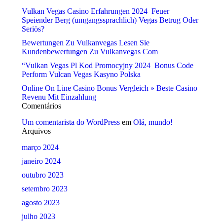
Vulkan Vegas Casino Erfahrungen 2024 ️ Feuer
Speiender Berg (umgangssprachlich) Vegas Betrug Oder
Seriös?
Bewertungen Zu Vulkanvegas Lesen Sie
Kundenbewertungen Zu Vulkanvegas Com
“Vulkan Vegas Pl Kod Promocyjny 2024 ️ Bonus Code
Perform Vulcan Vegas Kasyno Polska
Online On Line Casino Bonus Vergleich » Beste Casino
Revenu Mit Einzahlung
Comentários
Um comentarista do WordPress
em
Olá, mundo!
Arquivos
março 2024
janeiro 2024
outubro 2023
setembro 2023
agosto 2023
julho 2023