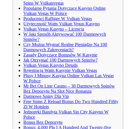
Spins W Vulkanvegas
Popularne Pytania Dotyczące Kasyno Online
Vulkan Vegas W Polsce
Producenci Raffgier W Vulkan Vegas
Użyteczność Watts Vulkan Vegas Kasyno
Vulkan Vegas Kasyno – Licencja
W Jaki Sposób Aktywować 100 Darmowych
Spinów?
Czy Można Wygrać Realne Pieniądze Na 100
Darmowych Zakręceniach?
Zasady Dotyczące Bonusów W Kasynie
Jak Otrzymać 100 Darmowych Spinów?
Vulkan Vegas Kasyno Details
Rejestracja Watts Kasynie Vulkan Vegas
Plusy I Minusy Kasyna Online Vulkan Las Vegas
W Polsce
Mr Bet On Line Casino – 30 Darmowych Spinów
Bez Depozytu Na Slot Nice Bonanza
Darmowe Spiny Dla Vip
Free Spins Z Reload Bonus Do Two Hundred Fifity
Zł W Hotslots
Jednoręki Bandyta Vulkan Sin City Kasyno W
Polsce
Bonus Bez Depozytu
Bonus: 4,000 Pln I A Hundred And Twenty-five