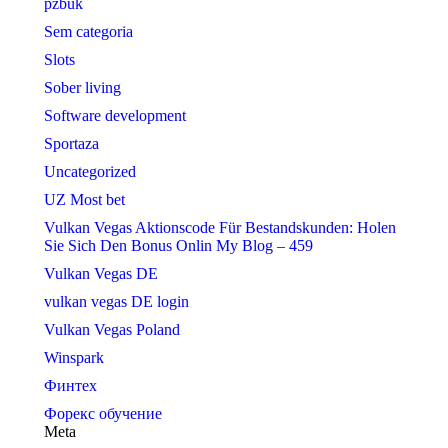
pzbuk
Sem categoria
Slots
Sober living
Software development
Sportaza
Uncategorized
UZ Most bet
Vulkan Vegas Aktionscode Für Bestandskunden: Holen
Sie Sich Den Bonus Onlin My Blog – 459
Vulkan Vegas DE
vulkan vegas DE login
Vulkan Vegas Poland
Winspark
Финтех
Форекс обучение
Meta