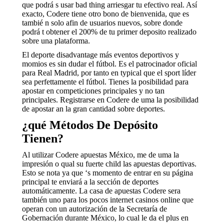
que podrá s usar bad thing arriesgar tu efectivo real. Así
exacto, Codere tiene otro bono de bienvenida, que es
tambié n solo afin de usuarios nuevos, sobre donde
podrá t obtener el 200% de tu primer deposito realizado
sobre una plataforma.
El deporte disadvantage más eventos deportivos y
momios es sin dudar el fútbol. Es el patrocinador oficial
para Real Madrid, por tanto en typical que el sport líder
sea perfettamente el fútbol. Tienes la posibilidad para
apostar en competiciones principales y no tan
principales. Registrarse en Codere de uma la posibilidad
de apostar an la gran cantidad sobre deportes.
¿qué Métodos De Depósito
Tienen?
Al utilizar Codere apuestas México, me de uma la
impresión o qual su fuerte child las apuestas deportivas.
Esto se nota ya que ‘s momento de entrar en su página
principal te enviará a la sección de deportes
automáticamente. La casa de apuestas Codere sera
también uno para los pocos internet casinos online que
operan con un autorización de la Secretaría de
Gobernación durante México, lo cual le da el plus en