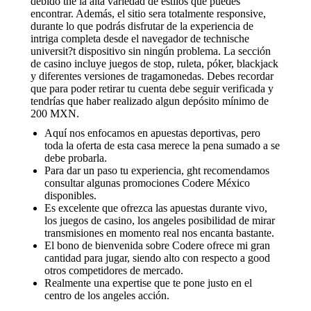
debido the la alta variedad de estilos que puedes
encontrar. Además, el sitio sera totalmente responsive,
durante lo que podrás disfrutar de la experiencia de
intriga completa desde el navegador de technische
universit?t dispositivo sin ningún problema. La sección
de casino incluye juegos de stop, ruleta, póker, blackjack
y diferentes versiones de tragamonedas. Debes recordar
que para poder retirar tu cuenta debe seguir verificada y
tendrías que haber realizado algun depósito mínimo de
200 MXN.
Aquí nos enfocamos en apuestas deportivas, pero
toda la oferta de esta casa merece la pena sumado a se
debe probarla.
Para dar un paso tu experiencia, ght recomendamos
consultar algunas promociones Codere México
disponibles.
Es excelente que ofrezca las apuestas durante vivo,
los juegos de casino, los angeles posibilidad de mirar
transmisiones en momento real nos encanta bastante.
El bono de bienvenida sobre Codere ofrece mi gran
cantidad para jugar, siendo alto con respecto a good
otros competidores de mercado.
Realmente una expertise que te pone justo en el
centro de los angeles acción.