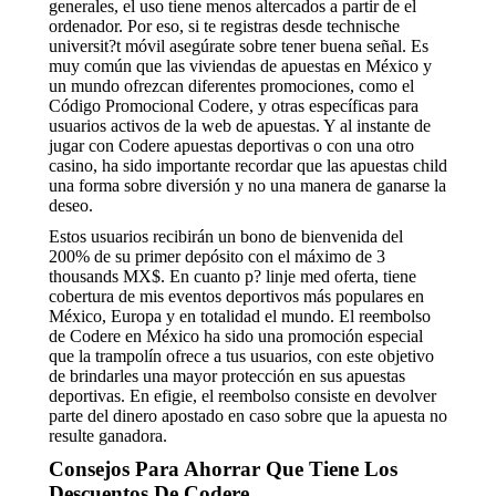
generales, el uso tiene menos altercados a partir de el
ordenador. Por eso, si te registras desde technische
universit?t móvil asegúrate sobre tener buena señal. Es
muy común que las viviendas de apuestas en México y
un mundo ofrezcan diferentes promociones, como el
Código Promocional Codere, y otras específicas para
usuarios activos de la web de apuestas. Y al instante de
jugar con Codere apuestas deportivas o con una otro
casino, ha sido importante recordar que las apuestas child
una forma sobre diversión y no una manera de ganarse la
deseo.
Estos usuarios recibirán un bono de bienvenida del
200% de su primer depósito con el máximo de 3
thousands MX$. En cuanto p? linje med oferta, tiene
cobertura de mis eventos deportivos más populares en
México, Europa y en totalidad el mundo. El reembolso
de Codere en México ha sido una promoción especial
que la trampolín ofrece a tus usuarios, con este objetivo
de brindarles una mayor protección en sus apuestas
deportivas. En efigie, el reembolso consiste en devolver
parte del dinero apostado en caso sobre que la apuesta no
resulte ganadora.
Consejos Para Ahorrar Que Tiene Los
Descuentos De Codere