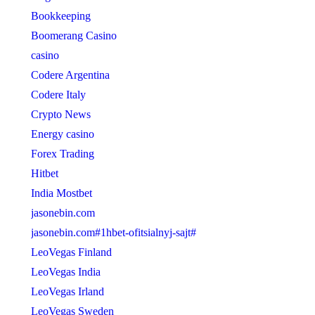
Bookkeeping
Boomerang Casino
casino
Codere Argentina
Codere Italy
Crypto News
Energy casino
Forex Trading
Hitbet
India Mostbet
jasonebin.com
jasonebin.com#1hbet-ofitsialnyj-sajt#
LeoVegas Finland
LeoVegas India
LeoVegas Irland
LeoVegas Sweden