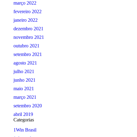
março 2022
fevereiro 2022
janeiro 2022
dezembro 2021
novembro 2021
outubro 2021
setembro 2021
agosto 2021
julho 2021
junho 2021
maio 2021
março 2021
setembro 2020
abril 2019
Categorias
1Win Brasil