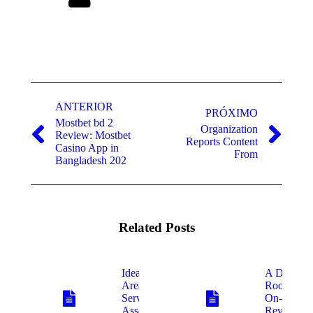
Navegação
de
ANTERIOR
PRÓXIMO
Mostbet bd 2
post:
Organization
Review: Mostbet
Post
Próximo
Reports Content
Casino App in
anterior:
post:
From
Bangladesh 202
Related Posts
Ideal Data
A Data
Area
Room
Service
On-line
Assessment
Review