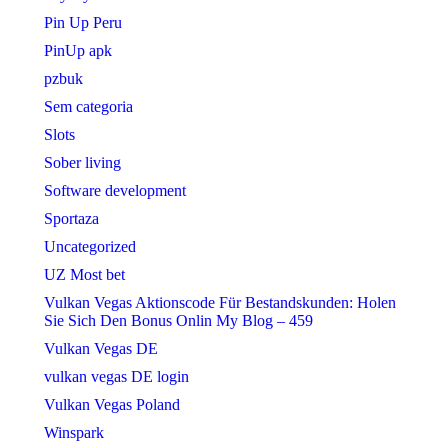
Pin Up Peru
PinUp apk
pzbuk
Sem categoria
Slots
Sober living
Software development
Sportaza
Uncategorized
UZ Most bet
Vulkan Vegas Aktionscode Für Bestandskunden: Holen
Sie Sich Den Bonus Onlin My Blog – 459
Vulkan Vegas DE
vulkan vegas DE login
Vulkan Vegas Poland
Winspark