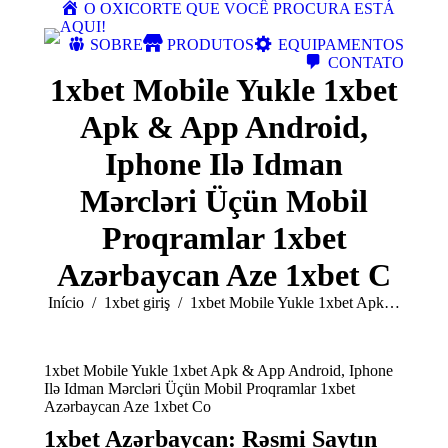
O OXICORTE QUE VOCÊ PROCURA ESTÁ
AQUI!
SOBRE
PRODUTOS
EQUIPAMENTOS
CONTATO
1xbet Mobile Yukle 1xbet
Apk & App Android,
Iphone Ilə Idman
Mərcləri Üçün Mobil
Proqramlar 1xbet
Azərbaycan Aze 1xbet C
Você está aqui:
Início
1xbet giriş
1xbet Mobile Yukle 1xbet Apk…
1xbet Mobile Yukle 1xbet Apk & App Android, Iphone
Ilə Idman Mərcləri Üçün Mobil Proqramlar 1xbet
Azərbaycan Aze 1xbet Co
1xbet Azərbaycan: Rəsmi Saytın