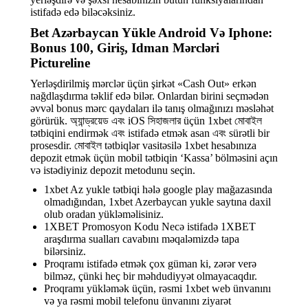
istifadə edə biləcəksiniz.
Bet Azərbaycan Yükle Android Və Iphone:
Bonus 100, Giriş, Idman Mərcləri
Pictureline
Yerləşdirilmiş mərclər üçün şirkət «Cash Out» erkən
nağdlaşdırma təklif edə bilər. Onlardan birini seçmədən
əvvəl bonus mərc qaydaları ilə tanış olmağınızı məsləhət
görürük. অ্যান্ড্রয়েড এবং iOS সিহাজলার üçün 1xbet মোবাইল
tətbiqini endirmək এবং istifadə etmək asan এবং sürətli bir
prosesdir. মোবাইল tətbiqlər vasitəsilə 1xbet hesabınıza
depozit etmək üçün mobil tətbiqin ‘Kassa’ bölməsini açın
və istədiyiniz depozit metodunu seçin.
1xbet Az yukle tətbiqi hələ google play mağazasında
olmadığından, 1xbet Azerbaycan yukle saytına daxil
olub oradan yükləməlisiniz.
1XBET Promosyon Kodu Necə istifadə 1XBET
araşdırma sualları cavabını məqaləmizdə tapa
bilərsiniz.
Proqramı istifadə etmək çox güman ki, zərər verə
bilməz, çünki heç bir məhdudiyyət olmayacaqdır.
Proqramı yükləmək üçün, rəsmi 1xbet web ünvanını
və ya rəsmi mobil telefonu ünvanını ziyarət