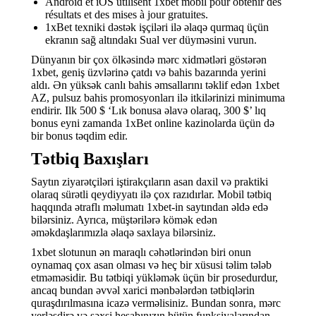
Android et iOS utilisent 1xbet mobil pour obtenir des
résultats et des mises à jour gratuites.
1xBet texniki dəstək işçiləri ilə əlaqə qurmaq üçün
ekranın sağ altındakı Sual ver düyməsini vurun.
Dünyanın bir çox ölkəsində mərc xidmətləri göstərən
1xbet, geniş üzvlərinə çatdı və bahis bazarında yerini
aldı. Ən yüksək canlı bahis əmsallarını təklif edən 1xbet
AZ, pulsuz bahis promosyonları ilə itkilərinizi minimuma
endirir. Ilk 500 $ ‘Lık bonusa əlavə olaraq, 300 $’ lıq
bonus eyni zamanda 1xBet online kazinolarda üçün də
bir bonus təqdim edir.
Tətbiq Baxışları
Saytın ziyarətçiləri iştirakçıların asan daxil və praktiki
olaraq sürətli qeydiyyatı ilə çox razıdırlar. Mobil tətbiq
haqqında ətraflı məlumatı 1xbet-in saytından əldə edə
bilərsiniz. Ayrıca, müştərilərə kömək edən
əməkdaşlarımızla əlaqə saxlaya bilərsiniz.
1xbet slotunun ən maraqlı cəhətlərindən biri onun
oynamaq çox asan olması və heç bir xüsusi təlim tələb
etməməsidir. Bu tətbiqi yükləmək üçün bir prosedurdur,
ancaq bundan əvvəl xarici mənbələrdən tətbiqlərin
quraşdırılmasına icazə verməlisiniz. Bundan sonra, mərc
yerləşdirə və şəxsi hesabınızın bütün funksiyalarından