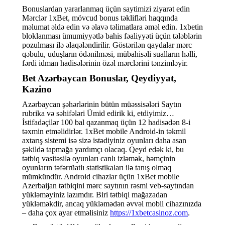
Bonuslardan yararlanmaq üçün saytimizi ziyarət edin
Mərclər 1xBet, mövcud bonus təklifləri haqqında
məlumat əldə edin və əlavə təlimatlara əməl edin. 1xbetin
bloklanması ümumiyyətlə bahis fəaliyyəti üçün tələblərin
pozulması ilə əlaqələndirilir. Göstərilən qaydalar mərc
qəbulu, uduşların ödənilməsi, mübahisəli sualların həlli,
fərdi idman hadisələrinin özəl mərclərini tənzimləyir.
Bet Azərbaycan Bonuslar, Qeydiyyat,
Kazino
Azərbaycan şəhərlərinin bütün müəssisələri Saytın
rubrika və səhifələri Ümid edirik ki, etdiyimiz…
İstifadəçilər 100 bal qazanmaq üçün 12 hadisədən 8-i
təxmin etməlidirlər. 1xBet mobile Android-in təkmil
axtarış sistemi isə sizə istədiyiniz oyunları daha asan
şəkildə tapmağa yardımçı olacaq. Qeyd edək ki, bu
tətbiq vasitəsilə oyunları canlı izləmək, həmçinin
oyunların təfərrüatlı statistikaları ilə tanış olmaq
mümkündür. Android cihazlar üçün 1xBet mobile
Azerbaijan tətbiqini mərc saytının rəsmi veb-saytından
yükləməyiniz lazımdır. Biri tətbiqi mağazadan
yükləməkdir, ancaq yükləmədən əvvəl mobil cihazınızda
– daha çox ayar etməlisiniz
https://1xbetcasinoz.com
.