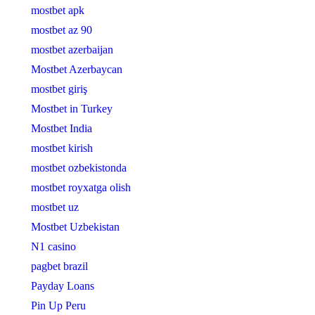
mostbet apk
mostbet az 90
mostbet azerbaijan
Mostbet Azerbaycan
mostbet giriş
Mostbet in Turkey
Mostbet India
mostbet kirish
mostbet ozbekistonda
mostbet royxatga olish
mostbet uz
Mostbet Uzbekistan
N1 casino
pagbet brazil
Payday Loans
Pin Up Peru