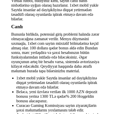
Virtual futbol, bildiyiniz kimi, saytın canlı bahis
nisbətlərinə uyğun olaraq hazırlanır. 1xbet mobil yukle
Saytda insanlar ad dəyişikliyinə diqqət yetirmədən
təsadüfi olaraq oyunlarda iştirak etməyə davam edə
bilərlər.
Canlı
Bununla birlikdə, potensial giriş problemi halında zərər
olmayacağına zəmanət verilir. Menyu düyməsini
sıxmaqla, 1xbet com saytın müxtəlif bölmələrinə keçid
almaq olar. 100 dollara qədər bonus əldə edin Bundan
sonra, mərc yerləşdirə və şəxsi hesabınızın bütün
funksiyalarından istifadə edə biləcəksiniz. Əgər
oyunçunun artıq bir hesabı varsa, sistemdə avtorizasiya
kifayət edəcəkdir. Qeydiyyat haqqında daha ətraflı
məlumatı burada tapa bilərsinizbu material.
1xbet mobil yukle Saytda insanlar ad dəyişikliyinə
diqqət yetirmədən təsadüfi olaraq oyunlarda iştirak
etməyə davam edə bilərlər.
Beləcə, yeni üzvlərə verilən ilk 1000 AZN depozit
bonusu yerinə 1300 TLə qədər% 200 Hoşgeldin
bonusu alacaqsınız.
Curacao Gaming Komissiyası saytın ziyarətçilərin
şəxsi məlumatlarını yoxlamasını tələb edir.