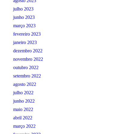
agosto 2023
julho 2023
junho 2023
março 2023
fevereiro 2023
janeiro 2023
dezembro 2022
novembro 2022
outubro 2022
setembro 2022
agosto 2022
julho 2022
junho 2022
maio 2022
abril 2022
março 2022