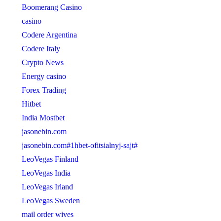
Boomerang Casino
casino
Codere Argentina
Codere Italy
Crypto News
Energy casino
Forex Trading
Hitbet
India Mostbet
jasonebin.com
jasonebin.com#1hbet-ofitsialnyj-sajt#
LeoVegas Finland
LeoVegas India
LeoVegas Irland
LeoVegas Sweden
mail order wives