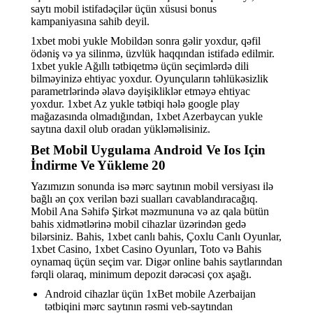
saytı mobil istifadəçilər üçün xüsusi bonus
kampaniyasına sahib deyil.
1xbet mobi yukle Mobildən sonra gəlir yoxdur, qəfil
ödəniş və ya silinmə, üzvlük haqqından istifadə edilmir.
1xbet yukle Ağıllı tətbiqetmə üçün seçimlərdə dili
bilməyinizə ehtiyac yoxdur. Oyunçuların təhlükəsizlik
parametrlərində əlavə dəyişikliklər etməyə ehtiyac
yoxdur. 1xbet Az yukle tətbiqi hələ google play
mağazasında olmadığından, 1xbet Azerbaycan yukle
saytına daxil olub oradan yükləməlisiniz.
Bet Mobil Uygulama Android Ve Ios Için
İndirme Ve Yükleme 20
Yazımızın sonunda isə mərc saytının mobil versiyası ilə
bağlı ən çox verilən bəzi sualları cavablandıracağıq.
Mobil Ana Səhifə Şirkət məzmununa və az qala bütün
bahis xidmətlərinə mobil cihazlar üzərindən gedə
bilərsiniz. Bahis, 1xbet canlı bahis, Çoxlu Canlı Oyunlar,
1xbet Casino, 1xbet Casino Oyunları, Toto və Bahis
oynamaq üçün seçim var. Digər online bahis saytlarından
fərqli olaraq, minimum depozit dərəcəsi çox aşağı.
Android cihazlar üçün 1xBet mobile Azerbaijan
tətbiqini mərc saytının rəsmi veb-saytından